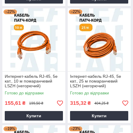
–22%
–22%
Интернет-кабель RJ-45, 5е
Інтернет-кабель RJ-45, 5е
кат., 10 м помаранчевий
кат., 25 м помаранчевий
LSZH (негорючий)
LSZH (негорючий)
Готово до відправки
Готово до відправки
155,61
315,32
₴
₴
199,50 ₴
404,25 ₴
Купити
Купити
–19%
–23%