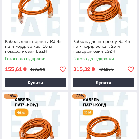
Кабель для інтернету RJ-45,
Кабель для інтернету RJ-45,
патч-корд, 5е кат., 10 м
патч-корд, 5е кат., 25 м
помаранчевий LSZH
помаранчевий LSZH
(негорючий)
(негорючий)
Готово до відправки
Готово до відправки
155,61
315,32
₴
₴
199,50 ₴
404,25 ₴
Купити
Купити
–19%
–23%