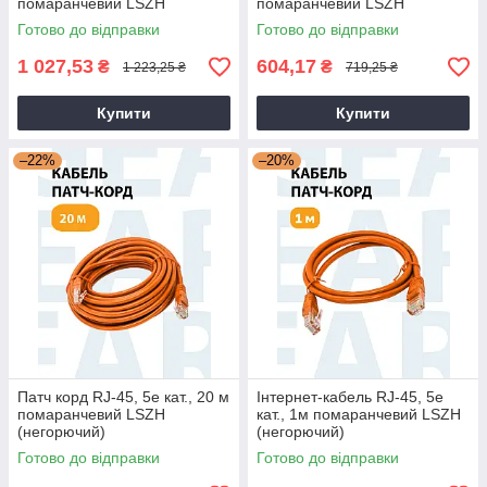
помаранчевий LSZH
помаранчевий LSZH
(негорючий)
(негорючий)
Готово до відправки
Готово до відправки
1 027,53
604,17
₴
₴
1 223,25 ₴
719,25 ₴
Купити
Купити
–22%
–20%
Патч корд RJ-45, 5е кат., 20 м
Інтернет-кабель RJ-45, 5е
помаранчевий LSZH
кат., 1м помаранчевий LSZH
(негорючий)
(негорючий)
Готово до відправки
Готово до відправки