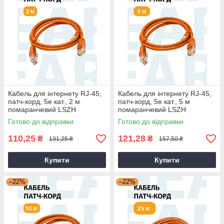
Кабель для інтернету RJ-45,
Кабель для інтернету RJ-45,
патч-корд, 5е кат., 2 м
патч-корд, 5е кат., 5 м
помаранчевий LSZH
помаранчевий LSZH
(негорючий)
(негорючий)
Готово до відправки
Готово до відправки
110,25
121,28
₴
₴
131,25 ₴
157,50 ₴
Купити
Купити
–22%
–22%