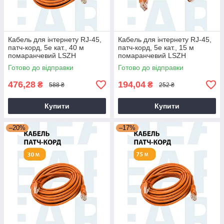
Кабель для інтернету RJ-45,
Кабель для інтернету RJ-45,
патч-корд, 5е кат., 40 м
патч-корд, 5е кат., 15 м
помаранчевий LSZH
помаранчевий LSZH
(негорючий)
(негорючий)
Готово до відправки
Готово до відправки
476,28
194,04
₴
₴
588 ₴
252 ₴
Купити
Купити
–20%
–17%