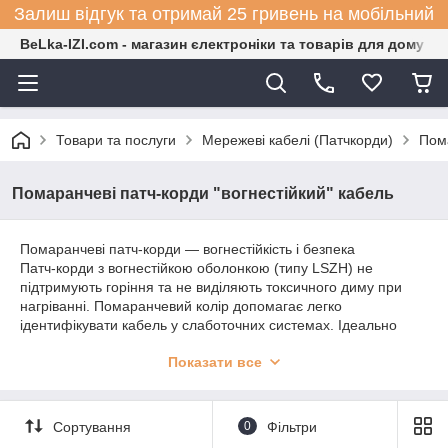
Залиш відгук та отримай 25 гривень на мобільний
BeLka-IZI.com - магазин єлектроніки та товарів для дому
Товари та послуги
Мережеві кабелі (Патчкорди)
Пома
Помаранчеві патч-корди "вогнестійкий" кабель
Помаранчеві патч-корди — вогнестійкість і безпека
Патч-корди з вогнестійкою оболонкою (типу LSZH) не
підтримують горіння та не виділяють токсичного диму при
нагріванні. Помаранчевий колір допомагає легко
ідентифікувати кабель у слаботочних системах. Ідеально
підходять для використання в офісах, навчальних закладах,
Показати все
ТРЦ та інших об’єктах із підвищеними вимогами до пожежної
безпеки.
Сортування
0
Фільтри