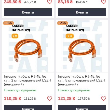
249,80
83,16
₴
₴
320,25 ₴
103,95 ₴
Купити
Купити
–16%
–23%
Інтернет-кабель RJ-45, 5е
Інтернет-кабель RJ-45, 5е
кат., 2 м помаранчевий LSZH
кат., 5 м помаранчевий LSZH
(негорючий)
(негорючий)
Готово до відправки
Готово до відправки
110,25
121,28
₴
₴
131,25 ₴
157,50 ₴
Купити
Купити