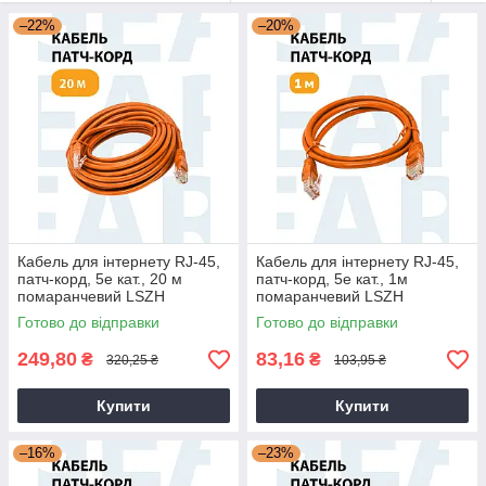
–22%
–20%
Кабель для інтернету RJ-45,
Кабель для інтернету RJ-45,
патч-корд, 5е кат., 20 м
патч-корд, 5е кат., 1м
помаранчевий LSZH
помаранчевий LSZH
(негорючий)
(негорючий)
Готово до відправки
Готово до відправки
249,80
83,16
₴
₴
320,25 ₴
103,95 ₴
Купити
Купити
–16%
–23%