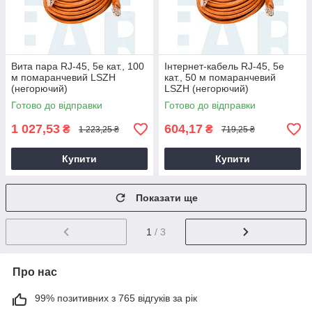
Вита пара RJ-45, 5е кат., 100
Інтернет-кабель RJ-45, 5е
м помаранчевий LSZH
кат., 50 м помаранчевий
(негорючий)
LSZH (негорючий)
Готово до відправки
Готово до відправки
1 027,53
604,17
₴
₴
1 223,25 ₴
719,25 ₴
Купити
Купити
Показати ще
1
/ 3
Про нас
99% позитивних з 765 відгуків за рік