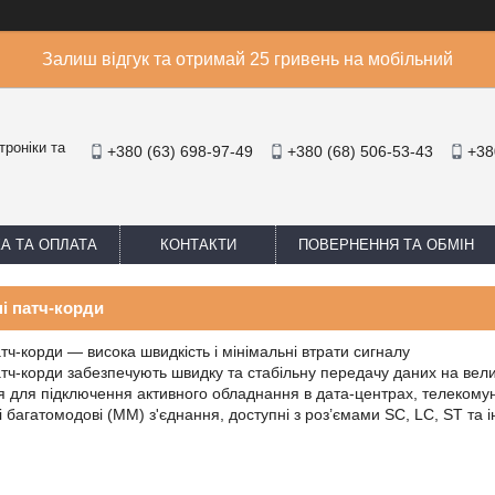
Залиш відгук та отримай 25 гривень на мобільний
троніки та
+380 (63) 698-97-49
+380 (68) 506-53-43
+38
А ТА ОПЛАТА
КОНТАКТИ
ПОВЕРНЕННЯ ТА ОБМІН
і патч-корди
тч-корди — висока швидкість і мінімальні втрати сигналу
тч-корди забезпечують швидку та стабільну передачу даних на вели
 для підключення активного обладнання в дата-центрах, телекомун
і багатомодові (MM) з'єднання, доступні з роз’ємами SC, LC, ST та 