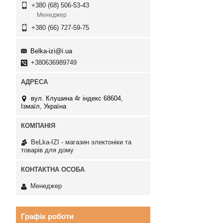
+380 (68) 506-53-43
Менеджер
+380 (66) 727-59-75
Belka-izi@i.ua
+380636989749
вул. Клушина 4г індекс 68604,
Ізмаїл, Україна
BeLka-IZI - магазин электоніки та
товарів для дому
Менеджер
Графік роботи