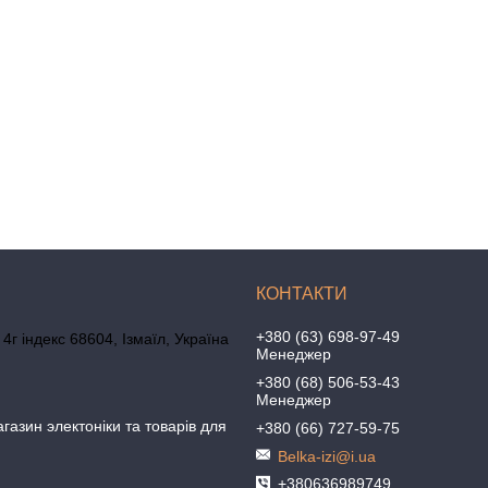
+380 (63) 698-97-49
4г індекс 68604, Ізмаїл, Україна
Менеджер
+380 (68) 506-53-43
Менеджер
агазин электоніки та товарів для
+380 (66) 727-59-75
Belka-izi@i.ua
+380636989749