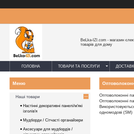
BeLka-IZI.com - магазин єлек
товарів для дому
ГОЛОВНА
ТОВАРИ ТА ПОСЛУГИ
ДОСТАВК
Оптоволоконн
Оптоволоконні па
Наші товари
Оптоволоконні па
Настінні декоративні панелі/м'які
Використовуються
ізголів'я
одномодові (SM) 
Мудборди / Сітчасті органайзери
Аксесуари для мудбордів /