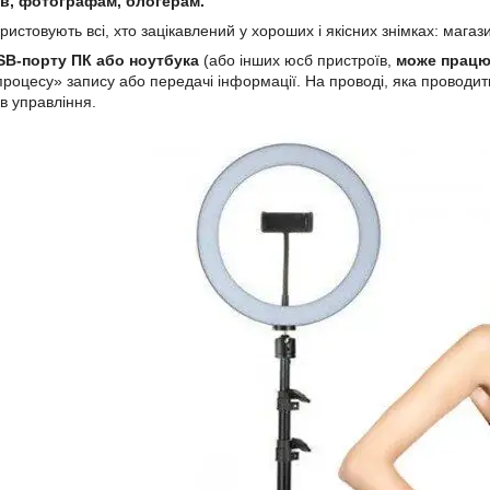
в, фотографам, блогерам.
истовують всі, хто зацікавлений у хороших і якісних знімках: магаз
SB-порту ПК або ноутбука
(або інших юсб пристроїв,
може працюв
процесу» запису або передачі інформації. На проводі, яка проводи
ів управління.