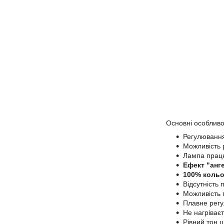
Основні особливо
Регулювання
Можливість 
Лампа працю
Ефект "анг
100% кольо
Відсутність 
Можливість 
Плавне регу
Не нагріваєт
Рівний тон ш