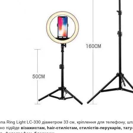
па Ring Light LC-330 діаметром 33 см, кріплення для телефону, шта
но підійде
візажистам, hair-стилістам, стилістів-перукарів, та