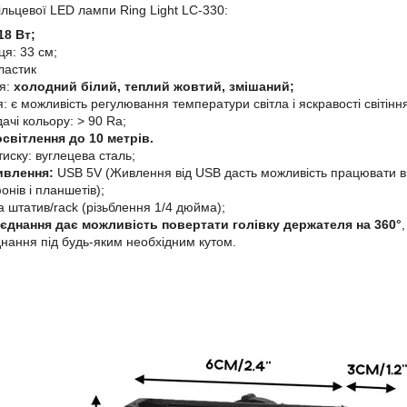
ільцевої LED лампи Ring Light LC-330:
18 Вт;
ця: 33 см;
ластик
ня:
холодний білий, теплий жовтий, змішаний;
 є можливість регулювання температури світла і яскравості світінн
ачі кольору: > 90 Ra;
світлення до 10 метрів.
иску: вуглецева сталь;
ивлення:
USB 5V (Живлення від USB дасть можливість працювати ві
нів і планшетів);
а штатив/rack (різьблення 1/4 дюйма);
'єднання дає можливість повертати голівку держателя на 360°
днання під будь-яким необхідним кутом.