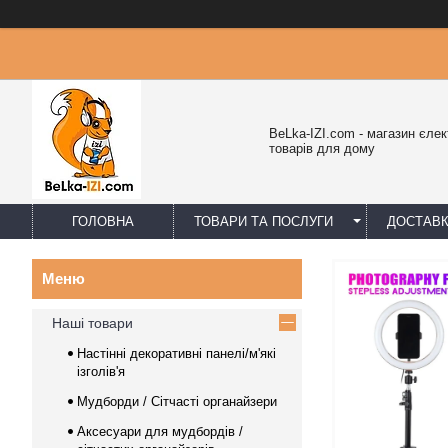
BeLka-IZI.com - магазин єлек
товарів для дому
ГОЛОВНА
ТОВАРИ ТА ПОСЛУГИ
ДОСТАВК
Наші товари
Настінні декоративні панелі/м'які
ізголів'я
Мудборди / Сітчасті органайзери
Аксесуари для мудбордів /