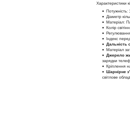
Характеристики к
Потужність:
Діаметр кіль
Матеріал: П
Колір світін
Регулювання:
Індекс перед
Дальність о
Матеріал зат
Джерело ж
зарядки телефо
Кріплення н
Шарнірне з
світлове обла