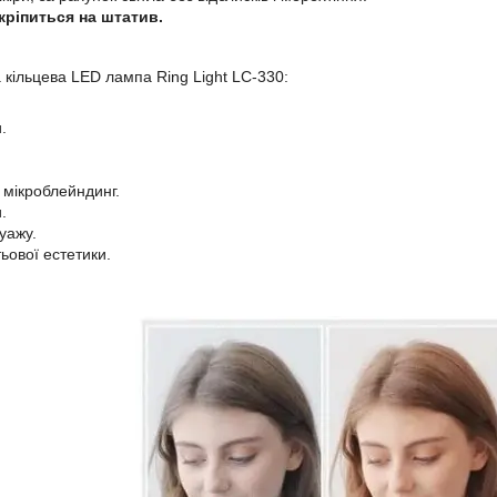
кріпиться на штатив.
а кільцева LED лампа Ring Light LC-330:
.
 мікроблейндинг.
.
уажу.
ьової естетики.