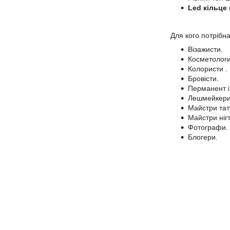
Led кільце 
Для кого потрібн
Візажисти.
Косметологи
Колористи .
Бровісти.
Перманент і
Лешмейкери
Майстри тат
Майстри нігт
Фотографи.
Блогери.