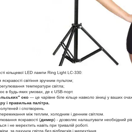
сті кільцевої LED лампи Ring Light LC-330:
 яскравості світіння зручним пультом;
регулювання температури світла;
є в будь-яких умовах, де є USB-порт.
ельських" око
— це чарівне біле кільце навколо зіниці у ваших очах
ру і правильна палітра.
полутеней і спотворень.
перемикання між теплим, холодним і денним світлом.
лювання яскравості (
димер
) - дозволяє налаштувати необхідний рі
ься і не мерехтить навіть при тривалій роботі.
кіри, за рахунок світла без відблисків і мерехтіння.