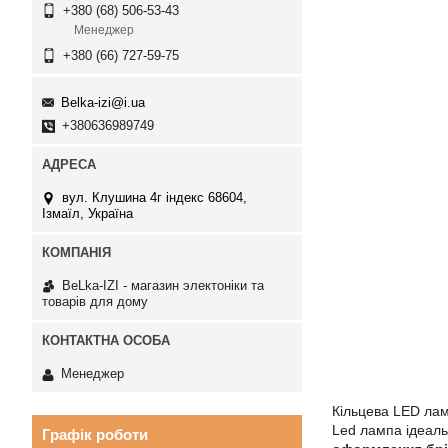
+380 (68) 506-53-43
Менеджер
+380 (66) 727-59-75
Belka-izi@i.ua
+380636989749
вул. Клушина 4г індекс 68604,
Ізмаїл, Україна
BeLka-IZI - магазин электоніки та
товарів для дому
Менеджер
Кільцева LED лам
Led лампа ідеаль
Графік роботи