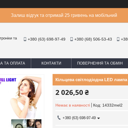
Залиш відгук та отримай 25 гривень на мобільний
троніки та
+380 (63) 698-97-49
+380 (68) 506-53-43
+38
А ТА ОПЛАТА
КОНТАКТИ
ПОВЕРНЕННЯ ТА ОБМІН
Кільцева світлодіодна LED лампа 
2 026,50 ₴
Немає в наявності
Код:
14332mel2
+380 (63) 698-97-49