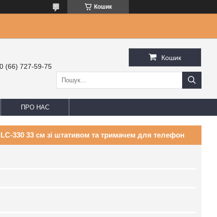
Кошик
Кошик
0 (66) 727-59-75
ПРО НАС
LC-330 33 см зі штативом та тримачем для телефон