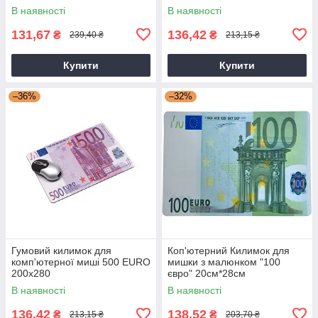
принтом "200 євро" (20см х
В наявності
В наявності
28см)
131,67
136,42
₴
₴
239,40 ₴
213,15 ₴
Купити
Купити
–36%
–32%
Гумовий килимок для
Коп'ютерний Килимок для
комп'ютерної миші 500 EURO
мишки з малюнком "100
200x280
євро" 20см*28см
В наявності
В наявності
136,42
138,52
₴
₴
213,15 ₴
203,70 ₴