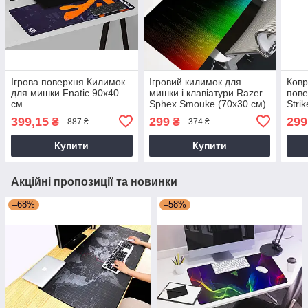
Ігрова поверхня Килимок
Ігровий килимок для
Ковр
для мишки Fnatic 90х40
мишки і клавіатури Razer
пове
см
Sphex Smouke (70х30 см)
Stri
399,15
299
299
₴
₴
887 ₴
374 ₴
Купити
Купити
Акційні пропозиції та новинки
–68%
–58%