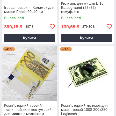
Килимок для мишки L-18
Ігрова поверхня Килимок для
Battlegraund (25x32)
мишки Fnatic 90х40 см
камуфляж
В наявності
В наявності
399,15
139,65
₴
₴
887 ₴
279,30 ₴
Купити
Купити
–45%
–36%
Комп'ютерний ігровий
Комп'ютерний килимок для
тканинний килимок гумовий
миші Ігровий 100$ 200x280
для мишки з малюнком
Logictech