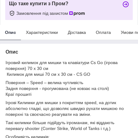
Що таке купити з Пром?
Замовлення під захистом
Опис
Характеристики
Доставка
Оплата
Умови п
Опис
Ігровий килимок для мишки та клавіатури Cs Go (ігрова
поверхня) 70 х 30 см
Килимок для миші 70 см х 30 см - CS GO
Поверхня – Speed – велика чутливість
Задня поверхня - прогумована (не ковзає на столі)
Краї прошиті
Ігрові Килимки для мишки з покриттям speed, на дотик
абсолютно гладкі, що дозволяє швидко рухати мишкою по
поверхні та своєчасно реагувати на зміни.
Такі килимки більше підійдуть ігроманам, які віддають
перевагу shooter (Conter Strike, World of Tanks і т.д.)
Особливість килимків: