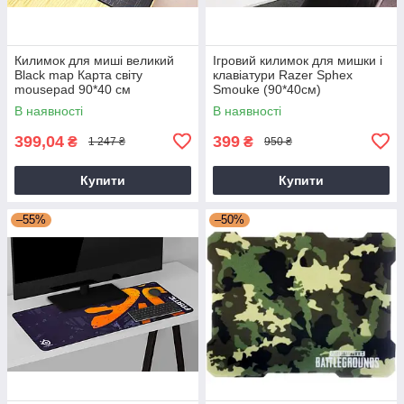
Килимок для миші великий
Ігровий килимок для мишки і
Black map Карта світу
клавіатури Razer Sphex
mousepad 90*40 см
Smouke (90*40см)
Геймерський килимок для
В наявності
В наявності
миші
399,04
399
₴
₴
1 247 ₴
950 ₴
Купити
Купити
–55%
–50%