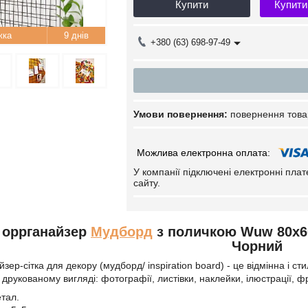
Купити
Купити
9 днів
+380 (63) 698-97-49
повернення това
У компанії підключені електронні пла
сайту.
 оррганайзер
Мудборд
з поличкою Wuw 80x60
Чорний
зер-сітка для декору (мудборд/ inspiration board) - це відмінна і с
друкованому вигляді: фотографії, листівки, наклейки, ілюстрації, ф
тал.