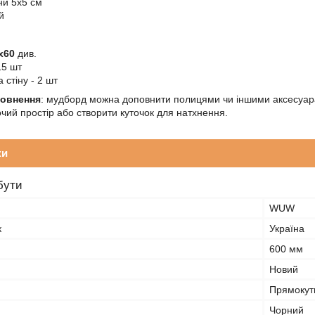
ни 5х5 см
й
x60
див.
15 шт
 стіну - 2 шт
овнення
: мудборд можна доповнити полицями чи іншими аксесуар
очий простір або створити куточок для натхнення.
ки
бути
WUW
к
Україна
600 мм
Новий
Прямокут
Чорний