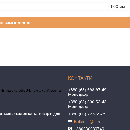
800 мм
ля замовлення
+380 (63) 698-97-49
4г індекс 68604, Ізмаїл, Україна
Менеджер
+380 (68) 506-53-43
Менеджер
агазин электоніки та товарів для
+380 (66) 727-59-75
Belka-izi@i.ua
+380636989749