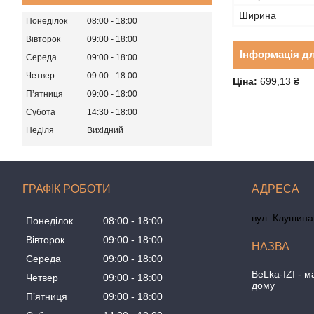
Ширина
Понеділок
08:00
18:00
Вівторок
09:00
18:00
Інформація д
Середа
09:00
18:00
Четвер
09:00
18:00
Ціна:
699,13 ₴
Пʼятниця
09:00
18:00
Субота
14:30
18:00
Неділя
Вихідний
ГРАФІК РОБОТИ
вул. Клушина 
Понеділок
08:00
18:00
Вівторок
09:00
18:00
Середа
09:00
18:00
BeLka-IZI - м
Четвер
09:00
18:00
дому
Пʼятниця
09:00
18:00