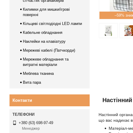
сітчастих органайзерів
Килимки для мишки/ігрові
поверхні
–59%
Кільцеві світлодіодні LED лампи
Кабельне обладнання
Наклейки на клавіатуру
Мережеві кабелі (Патчкорди)
Мережеве обладнання та
витратні матеріали
Меблева тканина
Вита пара
Настінний
Контакти
Настінний органай
що вас надихає в 
+380 (63) 698-97-49
Матеріал-ме
Менеджер