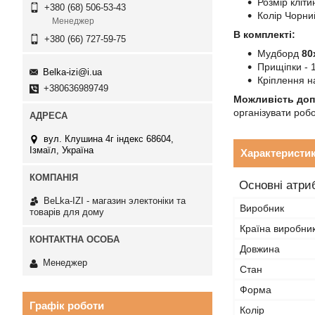
Розмір кліти
+380 (68) 506-53-43
Колір Чорни
Менеджер
В комплекті:
+380 (66) 727-59-75
Мудборд
80
Прищіпки - 
Belka-izi@i.ua
Кріплення на
+380636989749
Можливість доп
організувати роб
вул. Клушина 4г індекс 68604,
Ізмаїл, Україна
Характеристи
Основні атри
BeLka-IZI - магазин электоніки та
Виробник
товарів для дому
Країна виробни
Довжина
Менеджер
Стан
Форма
Графік роботи
Колір