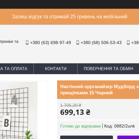
Залиш відгук та отримай 25 гривень на мобільний
троніки та
+380 (63) 698-97-49
+380 (68) 506-53-43
+38
А ТА ОПЛАТА
КОНТАКТИ
ПОВЕРНЕННЯ ТА ОБМІН
Настінний оррганайзер Мудборд 
прищіпками 15 Чорний
1 705,20 ₴
699,13 ₴
Готово до відправки
Код:
0882/2unk