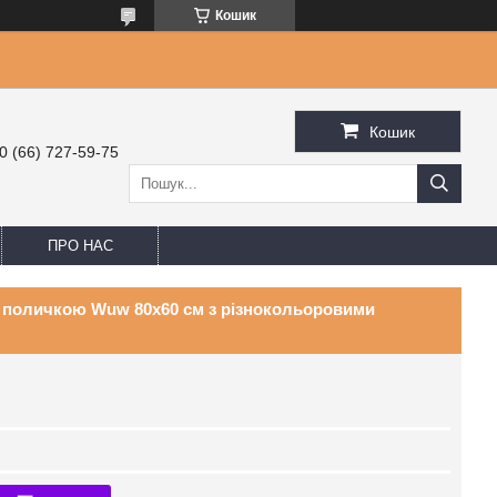
Кошик
Кошик
0 (66) 727-59-75
ПРО НАС
з поличкою Wuw 80x60 см з різнокольоровими