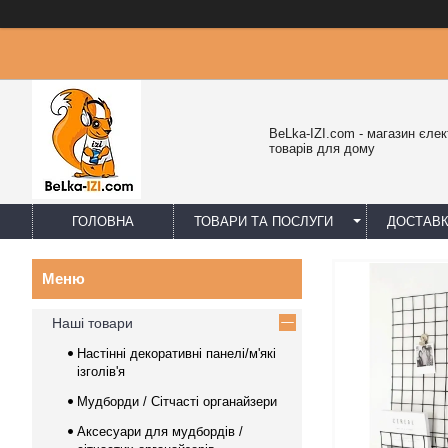
BeLka-IZI.com - магазин єлек
товарів для дому
ГОЛОВНА
ТОВАРИ ТА ПОСЛУГИ
ДОСТАВК
Наші товари
Настінні декоративні панелі/м'які
ізголів'я
Мудборди / Сітчасті органайзери
Аксесуари для мудбордів /