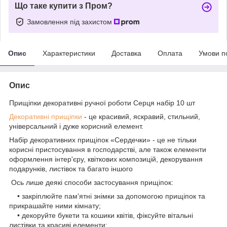
Що таке купити з Пром?
Замовлення під захистом
Опис
Характеристики
Доставка
Оплата
Умови п
Опис
Прищіпки декоративні ручної роботи Серця набір 10 шт
Декоративні прищіпки
- це красивий, яскравий, стильний,
універсальний і дуже корисний елемент.
Набір декоративних прищіпок «Сердечки» - це не тільки
корисні пристосування в господарстві, але також елементи
оформлення інтер'єру, квіткових композицій, декорування
подарунків, листівок та багато іншого
Ось лише деякі способи застосування прищіпок:
• закріплюйте пам'ятні знімки за допомогою прищіпок та
прикрашайте ними кімнату;
• декоруйте букети та кошики квітів, фіксуйте вітальні
листівки та красиві елементи;