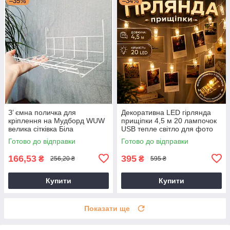
–35%
–34%
З’ ємна поличка для
Декоративна LED гірлянда
кріплення на Мудборд WUW
прищіпки 4,5 м 20 лампочок
велика сітківка Біла
USB тепле світло для фото
листівок і декору кімнати
Готово до відправки
Готово до відправки
166,53
395
₴
₴
256,20 ₴
595 ₴
Купити
Купити
Показати ще