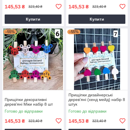
145,53
145,53
₴
₴
323,40 ₴
323,40 ₴
Купити
Купити
–55%
–55%
Прищіпки дизайнерські
Прищіпки декоративні
дерев'яні (хенд мейд) набір 8
дерев'яні Міки набір 8 шт
штук
Готово до відправки
Готово до відправки
145,53
145,53
₴
₴
323,40 ₴
323,40 ₴