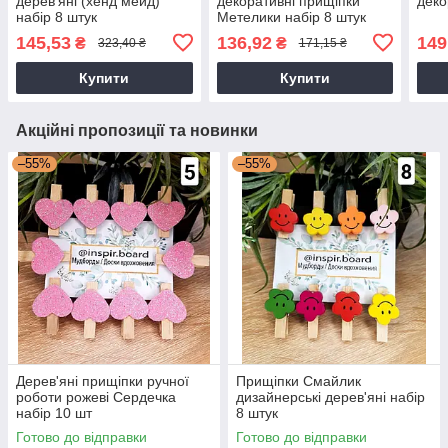
дерев'яні (хенд мейд)
декоративні прищіпки
деко
набір 8 штук
Метелики набір 8 штук
145,53
136,92
149
₴
₴
323,40 ₴
171,15 ₴
Купити
Купити
Акційні пропозиції та новинки
–55%
–55%
Дерев'яні прищіпки ручної
Прищіпки Смайлик
роботи рожеві Сердечка
дизайнерські дерев'яні набір
набір 10 шт
8 штук
Готово до відправки
Готово до відправки