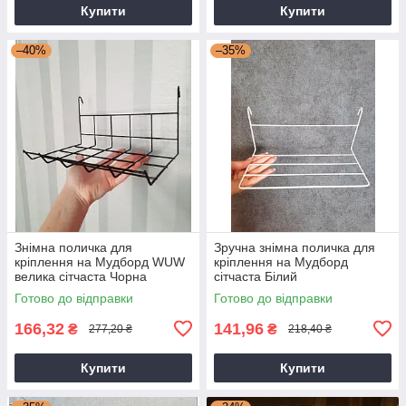
Купити
Купити
–40%
–35%
Знімна поличка для
Зручна знімна поличка для
кріплення на Мудборд WUW
кріплення на Мудборд
велика сітчаста Чорна
сітчаста Білий
Готово до відправки
Готово до відправки
166,32
141,96
₴
₴
277,20 ₴
218,40 ₴
Купити
Купити