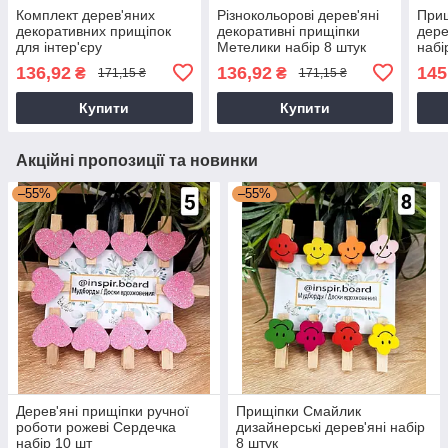
Комплект дерев'яних
Різнокольорові дерев'яні
Прищ
декоративних прищіпок
декоративні прищіпки
дере
для інтер'єру
Метелики набір 8 штук
набі
різнокольорові кекси 8
136,92
136,92
145
₴
₴
171,15 ₴
171,15 ₴
штук
Купити
Купити
Акційні пропозиції та новинки
–55%
–55%
Дерев'яні прищіпки ручної
Прищіпки Смайлик
роботи рожеві Сердечка
дизайнерські дерев'яні набір
набір 10 шт
8 штук