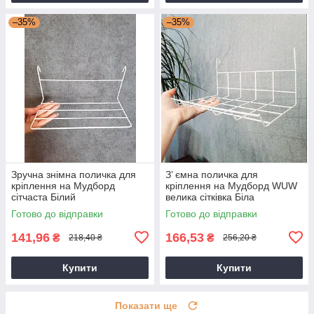
–35%
–35%
Зручна знімна поличка для
З’ ємна поличка для
кріплення на Мудборд
кріплення на Мудборд WUW
сітчаста Білий
велика сітківка Біла
Готово до відправки
Готово до відправки
141,96
166,53
₴
₴
218,40 ₴
256,20 ₴
Купити
Купити
Показати ще