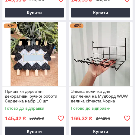
Купити
Купити
–50%
–40%
Прищіпки дерев'яні
Знімна поличка для
декоративні ручної роботи
кріплення на Мудборд WUW
Сердечка набір 10 шт
велика сітчаста Чорна
Готово до відправки
Готово до відправки
145,42
166,32
₴
₴
290,85 ₴
277,20 ₴
Купити
Купити