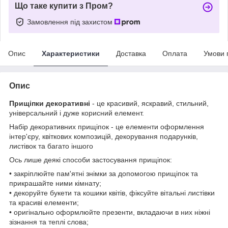
Що таке купити з Пром?
Замовлення під захистом
Опис
Характеристики
Доставка
Оплата
Умови 
Опис
Прищіпки декоративні
- це красивий, яскравий, стильний,
універсальний і дуже корисний елемент.
Набір декоративних прищіпок - це елементи оформлення
інтер'єру, квіткових композицій, декорування подарунків,
листівок та багато іншого
Ось лише деякі способи застосування прищіпок:
• закріплюйте пам'ятні знімки за допомогою прищіпок та
прикрашайте ними кімнату;
• декоруйте букети та кошики квітів, фіксуйте вітальні листівки
та красиві елементи;
• оригінально оформлюйте презенти, вкладаючи в них ніжні
зізнання та теплі слова;