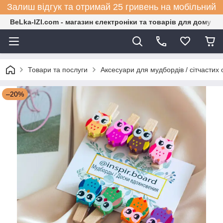
Залиш відгук та отримай 25 гривень на мобільний
BeLka-IZI.com - магазин єлектроніки та товарів для дому
Товари та послуги
Аксесуари для мудбордів / сітчастих 
–20%