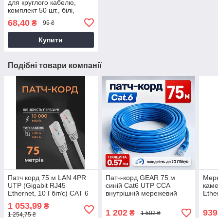
для круглого кабелю,
комплект 50 шт., білі,
(88161m)
68,40
₴
95 ₴
Купити
Подібні товари компанії
Патч корд 75 м LAN 4PR
Патч-корд GEAR 75 м
Мере
UTP (Gigabit RJ45
синій Cat6 UTP CCA
каме
Ethernet, 10 Гбіт/с) CAT 6
внутрішній мережевий
Ethe
Gear PK-6E1WH
кабель RJ45 LAN для
CAT 
1 053,99
₴
інтернету ПК роутера
1 202
939
₴
1 502 ₴
1 254,75 ₴
Smart TV та офісу