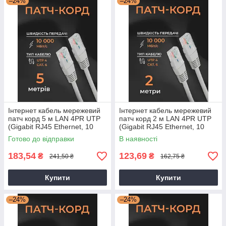
–24%
–24%
Інтернет кабель мережевий
Інтернет кабель мережевий
патч корд 5 м LAN 4PR UTP
патч корд 2 м LAN 4PR UTP
(Gigabit RJ45 Ethernet, 10
(Gigabit RJ45 Ethernet, 10
Гбіт/с) CAT 6 Gear PK-6E1WH
Гбіт/с) CAT 6 Gear PK-6E1WH
Готово до відправки
В наявності
183,54
123,69
₴
₴
241,50 ₴
162,75 ₴
Купити
Купити
–24%
–24%