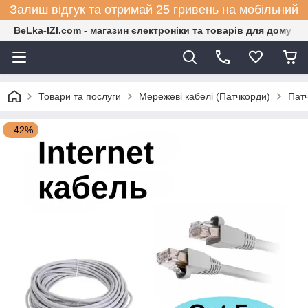
Залиш відгук та отримай 25 гривень на мобільний
BeLka-IZI.com - магазин єлектроніки та товарів для дому
Товари та послуги
Мережеві кабелі (Патчкорди)
Патч
–42%