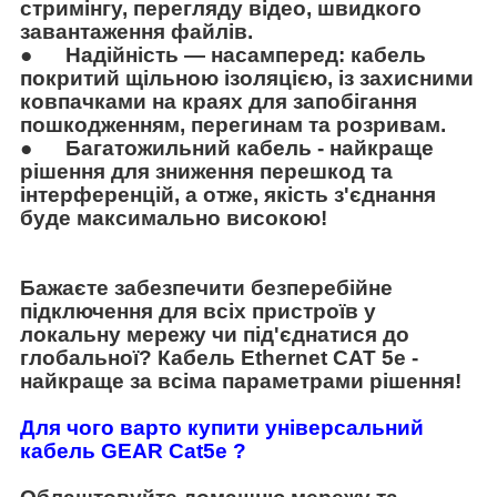
стримінгу, перегляду відео, швидкого
завантаження файлів.
●
Надійність — насамперед: кабель
покритий щільною ізоляцією, із захисними
ковпачками на краях для запобігання
пошкодженням, перегинам та розривам.
●
Багатожильний кабель - найкраще
рішення для зниження перешкод та
інтерференцій, а отже, якість з'єднання
буде максимально високою!
Бажаєте забезпечити безперебійне
підключення для всіх пристроїв у
локальну мережу чи під'єднатися до
глобальної? Кабель Ethernet CAT 5e -
найкраще за всіма параметрами рішення!
Для чого варто купити універсальний
кабель
GEAR
Cat
5
e
?