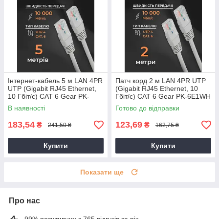
Інтернет-кабель 5 м LAN 4PR
Патч корд 2 м LAN 4PR UTP
UTP (Gigabit RJ45 Ethernet,
(Gigabit RJ45 Ethernet, 10
10 Гбіт/с) CAT 6 Gear PK-
Гбіт/с) CAT 6 Gear PK-6E1WH
6E1WH
В наявності
Готово до відправки
183,54
123,69
₴
₴
241,50 ₴
162,75 ₴
Купити
Купити
Показати ще
Про нас