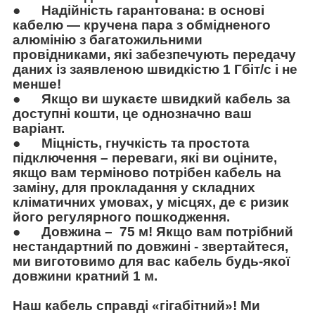
●
Надійність гарантована: в основі
кабелю — кручена пара з обмідненого
алюмінію з багатожильними
провідниками, які забезпечують передачу
даних із заявленою швидкістю 1 Гбіт/с і не
менше!
●
Якщо ви шукаєте швидкий кабель за
доступні кошти, це однозначно ваш
варіант.
●
Міцність, гнучкість та простота
підключення – переваги, які ви оціните,
якщо вам терміново потрібен кабель на
заміну, для прокладання у складних
кліматичних умовах, у місцях, де є ризик
його регулярного пошкодження.
●
Довжина – 75 м! Якщо вам потрібний
нестандартний по довжині - звертайтеся,
ми виготовимо для вас кабель будь-якої
довжини кратний 1 м.
Наш кабель справді «гігабітний»! Ми