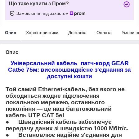
Що таке купити з Пром?
Замовлення під захистом
Опис
Характеристики
Доставка
Оплата
Умови п
Опис
Універсальний кабель
патч-корд
GEAR
Cat
5
e 75м
: високошвидкісне з'єднання за
доступні кошти
Той самий Ethernet-кабель, без якого не
обходиться жодне підключення
локальною мережею, останнього
покоління — це наш багатожильний
кабель UTP CAT 5e!
●
Швидкісний кабель забезпечує
передачу даних зі швидкістю 1000 Мбіт/с.
●
Встановлює надійне з'єднання для