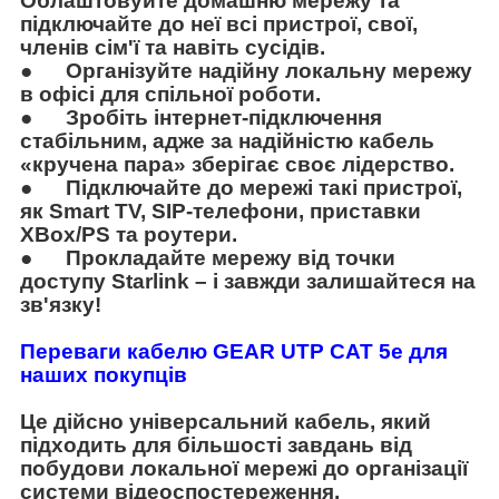
Облаштовуйте домашню мережу та
підключайте до неї всі пристрої, свої,
членів сім'ї та навіть сусідів.
●
Організуйте надійну локальну мережу
в офісі для спільної роботи.
●
Зробіть інтернет-підключення
стабільним, адже за надійністю кабель
«кручена пара» зберігає своє лідерство.
●
Підключайте до мережі такі пристрої,
як Smart TV, SIP-телефони, приставки
XBox/PS та роутери.
●
Прокладайте мережу від точки
доступу Starlink – і завжди залишайтеся на
зв'язку!
Переваги кабелю
GEAR
UTP CAT 5e для
наших покупців
Це дійсно універсальний кабель, який
підходить для більшості завдань від
побудови локальної мережі до організації
системи відеоспостереження.