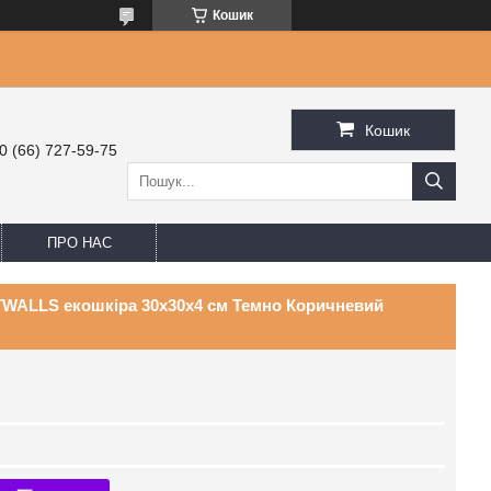
Кошик
Кошик
0 (66) 727-59-75
ПРО НАС
TWALLS екошкіра 30x30x4 см Темно Коричневий