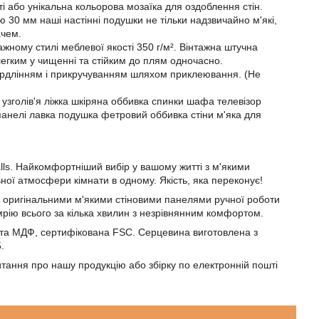
аті або унікальна кольорова мозаїка для оздоблення стін.
30 мм наші настінні подушки не тільки надзвичайно м'які,
ачем.
жному стилі меблевої якості 350 г/м². Вінтажна штучна
 легким у чищенні та стійким до плям одночасно.
 свердлінням і прикручуванням шляхом приклеювання. (Не
 узголів'я ліжка шкіряна оббивка спинки шафа телевізор
 панелі лавка подушка фетровий оббивка стіни м'яка для
alls. Найкомфортніший вибір у вашому житті з м'якими
ної атмосфери кімнати в одному. Якість, яка переконує!
 оригінальними м'якими стіновими панелями ручної роботи
 мрію всього за кілька хвилин з незрівнянним комфортом.
ита МДФ, сертифікована FSC. Серцевина виготовлена з
.
 питання про нашу продукцію або збірку по електронній пошті