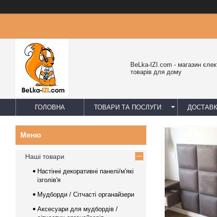
BeLka-IZI.com - магазин єлек
товарів для дому
ГОЛОВНА
ТОВАРИ ТА ПОСЛУГИ
ДОСТАВК
Наші товари
Настінні декоративні панелі/м'які
ізголів'я
Мудборди / Сітчасті органайзери
Аксесуари для мудбордів /