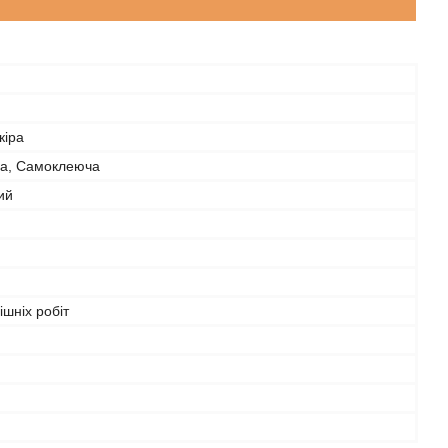
кіра
а, Самоклеюча
ий
ішніх робіт