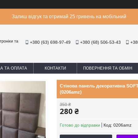
Залиш відгук та отримай 25 гривень на мобільний
троніки та
+380 (63) 698-97-49
+380 (68) 506-53-43
+38
А ТА ОПЛАТА
КОНТАКТИ
ПОВЕРНЕННЯ ТА ОБМІН
Стінова панель декоративна SOF
(0206amz)
350 ₴
280 ₴
Готово до відправки
Код:
0206amz