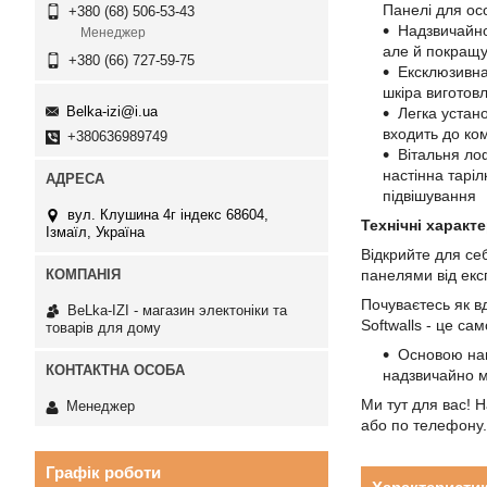
Панелі для осо
+380 (68) 506-53-43
Надзвичайно
Менеджер
але й покращую
+380 (66) 727-59-75
Ексклюзивна
шкіра виготовл
Belka-izi@i.ua
Легка устано
входить до ко
+380636989749
Вітальня ло
настінна таріл
підвішування
вул. Клушина 4г індекс 68604,
Технічні характ
Ізмаїл, Україна
Відкрийте для се
панелями від екс
Почуваєтесь як в
BeLka-IZI - магазин электоніки та
Softwalls - це са
товарів для дому
Основою наш
надзвичайно м
Ми тут для вас! Н
Менеджер
або по телефону.
Графік роботи