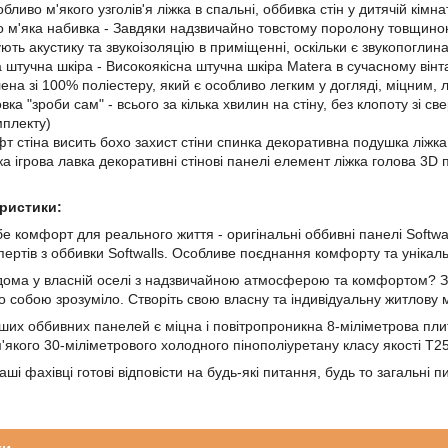
бливо м'якого узголів'я ліжка в спальні, оббивка стін у дитячій кімн
 м'яка набивка - Завдяки надзвичайно товстому поролону товщиною 
ть акустику та звукоізоляцію в приміщенні, оскільки є звукопоглин
 штучна шкіра - Високоякісна штучна шкіра Matera в сучасному вінта
ена зі 100% поліестеру, який є особливо легким у догляді, міцним,
вка "зроби сам" - всього за кілька хвилин на стіну, без клопоту зі
мплекту)
фт стіна висить бохо захист стіни спинка декоративна подушка ліжка
ка ігрова лавка декоративні стінові панелі елемент ліжка голова 3D
еристики:
бе комфорт для реального життя - оригінальні оббивні панелі Softw
пертів з оббивки Softwalls. Особливе поєднання комфорту та унікаль
дома у власній оселі з надзвичайною атмосферою та комфортом? З
мо собою зрозуміло. Створіть свою власну та індивідуальну житлову
их оббивних панелей є міцна і повітропроникна 8-міліметрова пл
'якого 30-міліметрового холодного пінополіуретану класу якості Т25
аші фахівці готові відповісти на будь-які питання, будь то загальні