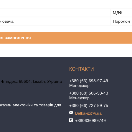
МДФ
внювача
Поролон
ля замовлення
+380 (63) 698-97-49
4г індекс 68604, Ізмаїл, Україна
Менеджер
+380 (68) 506-53-43
Менеджер
агазин электоніки та товарів для
+380 (66) 727-59-75
Belka-izi@i.ua
+380636989749