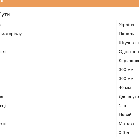
ки
бути
к
Україна
 матеріалу
Панель
Штучна ш
елі
Однотонн
Коричнев
300 мм
300 мм
40 мм
ня
Для внутр
вці
1 шт.
Новий
хні
Матова
0.6 кг