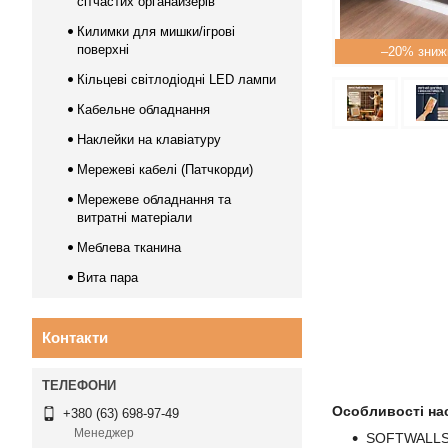
сітчастих органайзерів
Килимки для мишки/ігрові
поверхні
–20%
Кільцеві світлодіодні LED лампи
Кабельне обладнання
Наклейки на клавіатуру
Мережеві кабелі (Патчкорди)
Мережеве обладнання та
витратні матеріали
Меблева тканина
Вита пара
Контакти
Особливості на
+380 (63) 698-97-49
Менеджер
SOFTWALLS О