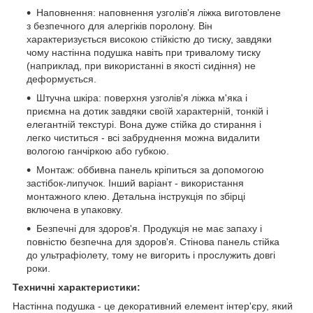
Наповнення: наповнення узголів'я ліжка виготовлене
з безпечного для алергіків поролону. Він
характеризується високою стійкістю до тиску, завдяки
чому настінна подушка навіть при тривалому тиску
(наприклад, при використанні в якості сидіння) не
деформується.
Штучна шкіра: поверхня узголів'я ліжка м'яка і
приємна на дотик завдяки своїй характерній, тонкій і
елегантній текстурі. Вона дуже стійка до стирання і
легко чиститься - всі забруднення можна видалити
вологою ганчіркою або губкою.
Монтаж: оббивна панель кріпиться за допомогою
застібок-липучок. Інший варіант - використання
монтажного клею. Детальна інструкція по збірці
включена в упаковку.
Безпечні для здоров'я. Продукція не має запаху і
повністю безпечна для здоров'я. Стінова панель стійка
до ультрафіолету, тому не вигорить і прослужить довгі
роки.
Техничні характеристики:
Настінна подушка - це декоративний елемент інтер'єру, який