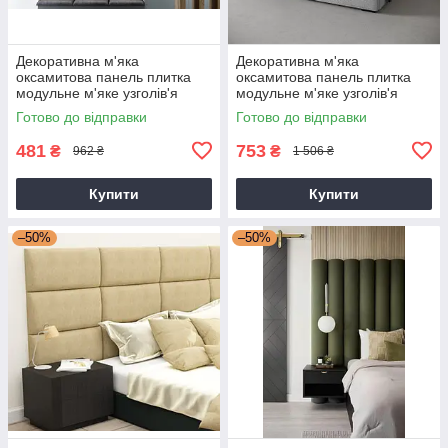
Декоративна м'яка
Декоративна м'яка
оксамитова панель плитка
оксамитова панель плитка
модульне м'яке узголів'я
модульне м'яке узголів'я
ліжка 40 * 40 * 4 см чорний
ліжка 50 * 50 * 4 см Чорний
Готово до відправки
Готово до відправки
481
753
₴
₴
962 ₴
1 506 ₴
Купити
Купити
–50%
–50%