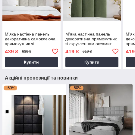
М'яка настінна панель
М'яка настінна панель
М'як
декоративна самоклеюча
декоративна прямокутник
деко
прямокутник зі
зі скругленням оксамит
прям
скругленням льон BOHO
PARIS 20х50х4см Зелений
скру
439
419
419
₴
₴
639 ₴
619 ₴
70х15х4см Кремовий
(97033pan)
PARI
(97027pan)
(970
Купити
Купити
Акційні пропозиції та новинки
–50%
–50%