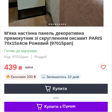
М'яка настінна панель декоративна
прямокутник зі скругленням оксамит PARIS
70х15х4см Рожевий (97015pan)
Готово до відправки
Код: 97015pan
Роздріб
439
₴
639 ₴
Економія
200 ₴
Залишилось
10 днів
Купити
або
Купити з