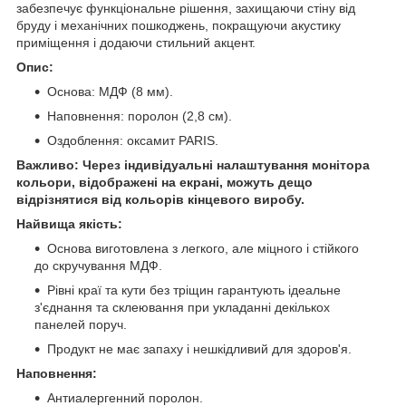
забезпечує функціональне рішення, захищаючи стіну від
бруду і механічних пошкоджень, покращуючи акустику
приміщення і додаючи стильний акцент.
Опис:
Основа: МДФ (8 мм).
Наповнення: поролон (2,8 см).
Оздоблення: оксамит PARIS.
Важливо: Через індивідуальні налаштування монітора
кольори, відображені на екрані, можуть дещо
відрізнятися від кольорів кінцевого виробу.
Найвища якість:
Основа виготовлена з легкого, але міцного і стійкого
до скручування МДФ.
Рівні краї та кути без тріщин гарантують ідеальне
з'єднання та склеювання при укладанні декількох
панелей поруч.
Продукт не має запаху і нешкідливий для здоров'я.
Наповнення:
Антиалергенний поролон.