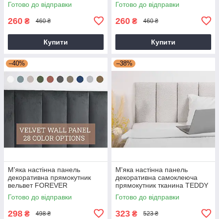
20х40х4см Рожевий
(97029pan)
Готово до відправки
Готово до відправки
(97020pan)
260
260
₴
₴
460 ₴
460 ₴
Купити
Купити
–40%
–38%
М'яка настінна панель
М'яка настінна панель
декоративна прямокутник
декоративна самоклеюча
вельвет FOREVER
прямокутник тканина TEDDY
20х40х4см Сірий (97038pan)
20х50х4см Бежевий
Готово до відправки
Готово до відправки
(97021pan)
298
323
₴
₴
498 ₴
523 ₴