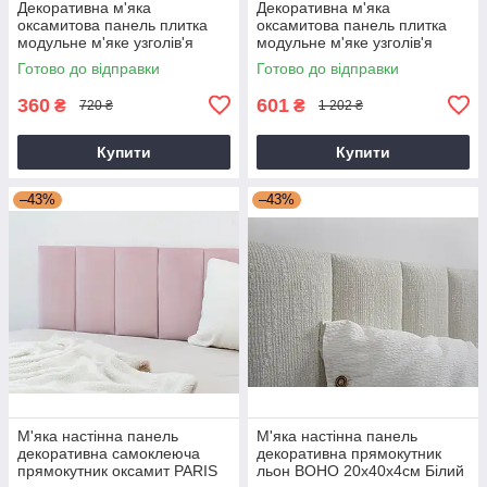
Декоративна м'яка
Декоративна м'яка
оксамитова панель плитка
оксамитова панель плитка
модульне м'яке узголів'я
модульне м'яке узголів'я
ліжка 20 * 50 * 4 см Чорний
ліжка 20 * 100 * 4 см Чорний
Готово до відправки
Готово до відправки
360
601
₴
₴
720 ₴
1 202 ₴
Купити
Купити
–43%
–43%
М'яка настінна панель
М'яка настінна панель
декоративна самоклеюча
декоративна прямокутник
прямокутник оксамит PARIS
льон BOHO 20х40х4см Білий