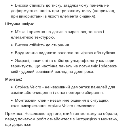
Висока стійкість до тиску, завдяки чому панель не
деформується навіть при тривалому тиску (наприклад,
при використанні в якості елемента сидіння).
Штучна шкіра:
М'яка і приємна на дотик, з виразною, тонкою і
елегантною текстурою.
Висока стійкість до стирання.
Бруд можна видалити вологою ганчіркою або губкою.
Яскраві, насичені та стійкі до ультрафіолету кольори
гарантують, що настінна панель не потьмяніє і збереже
свій чудовий зовнішній вигляд на довгі роки.
Монтаж:
Стрічка Velcro - неінвазивний демонтаж панелей для
заміни або очищення і легке повторне збирання.
Монтажний клей - незамінне рішення в ситуаціях,
коли використання стрічки Velcro неможливе.
Примітка: Незалежно від того, який тип монтажу ви обрали,
перед початком робіт ознайомтеся з інструкцією з монтажу,
що додається.