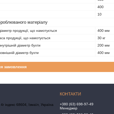
400
10
роблюваного матеріалу
іаметр продукції, що намотується
400 мм
са продукції, що намотується
30 кг
нутрішній діаметр бухти
200 мм
овнішній діаметр бухти
400 мм
ля замовлення
+380 (63) 698-97-49
4г індекс 68604, Ізмаїл, Україна
Менеджер