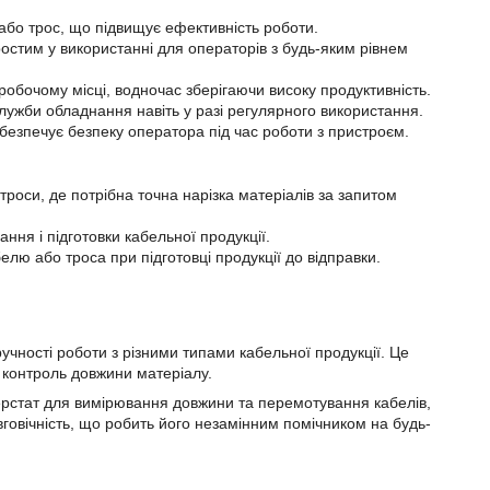
або трос, що підвищує ефективність роботи.
ростим у використанні для операторів з будь-яким рівнем
робочому місці, водночас зберігаючи високу продуктивність.
служби обладнання навіть у разі регулярного використання.
зпечує безпеку оператора під час роботи з пристроєм.
троси, де потрібна точна нарізка матеріалів за запитом
ня і підготовки кабельної продукції.
ю або троса при підготовці продукції до відправки.
учності роботи з різними типами кабельної продукції. Це
 контроль довжини матеріалу.
верстат для вимірювання довжини та перемотування кабелів,
довговічність, що робить його незамінним помічником на будь-