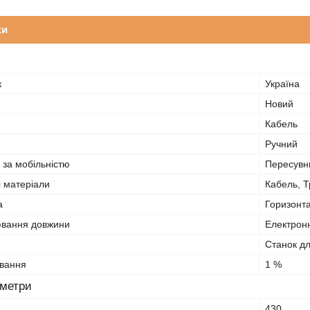
ки
к
Україна
Новий
Кабель
Ручний
 за мобільністю
Пересувн
і матеріали
Кабель, Т
а
Горизонт
ювання довжини
Електрон
Станок д
вання
1 %
аметри
430