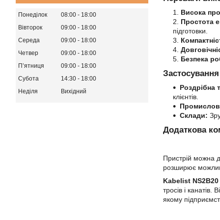
Висока про
Понеділок
08:00
18:00
Простота е
Вівторок
09:00
18:00
підготовки.
Компактніс
Середа
09:00
18:00
Довговічні
Четвер
09:00
18:00
Безпека ро
Пʼятниця
09:00
18:00
Застосування
Субота
14:30
18:00
Роздрібна 
Неділя
Вихідний
клієнтів.
Промислові
Склади:
Зру
Додаткова ко
Пристрій можна 
розширює можливо
Kabelist NS2B20 
тросів і канатів.
якому підприємст