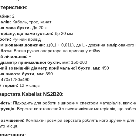
ктеристики:
абин:
2
алів:
Кабель, трос, канат
а маса бухти:
До 20 кг
теріалу, що намотується:
До 20 мм
боти:
Ручний привід
имірювання довжини:
±(0,1 + 0,01L), де L - довжина вимірюваного
боти:
Вплив рукою оператора на приводну стійку
й лічильник:
+
 діаметр приймальної бухти, мм:
150-200
ий зовнішній діаметр приймальної бухти, мм:
450
а висота бухти, мм:
390
470х1780х490
й термін:
12 місяців
ерстата Kabelist NS2B20:
ність:
Підходить для роботи з широким спектром матеріалів, включн
рукція:
Верстат виготовлений з високоякісних матеріалів, що забезпе
розміщення:
Компактні розміри верстата роблять його зручним для 
то місця.
ористання: