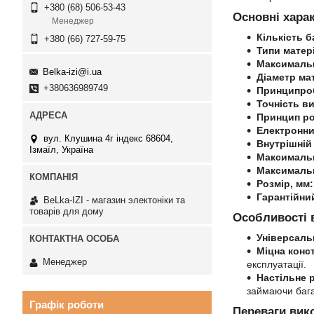
+380 (68) 506-53-43
Основні хара
Менеджер
Кількість б
+380 (66) 727-59-75
Типи матері
Максимальн
Belka-izi@i.ua
Діаметр ма
+380636989749
Принцип
ро
Точність в
Принцип ро
Електронни
вул. Клушина 4г індекс 68604,
Внутрішній
Ізмаїл, Україна
Максимальн
Максимальн
Розмір, мм:
Гарантійни
BeLka-IZI - магазин электоніки та
товарів для дому
Особливості в
Універсаль
Міцна конст
Менеджер
експлуатації.
Настільне 
займаючи бага
Графік роботи
Переваги вик