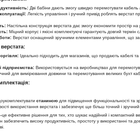
дуктивність:
Дві бабіни дають змогу швидко перемотувати кабель 
ксплуатації:
Легкість управління і ручний привід роблять верстат п
ть:
Настільна конструкція верстата дає змогу економити простір на 
сть:
Міцний корпус і якісні комплектуючі гарантують довгий термін 
боти:
Верстат оснащений зручними елементами управління, що забе
 верстата:
торгівля:
Ідеально підходить для магазинів, що продають кабелі та 
 підприємства:
Використовується на виробництвах для перемотуван
чний для вимірювання довжини та перемотування великих бухт кабел
мплектація:
доукомплектувати
станиною
для підвищення функціональності та зр
сті використання верстата і забезпечує ще більш точний і зручний
-
це ефективне рішення для тих, хто шукає надійний і компактний 
 Він забезпечить високу продуктивність, простоту у використанні та 
ві.