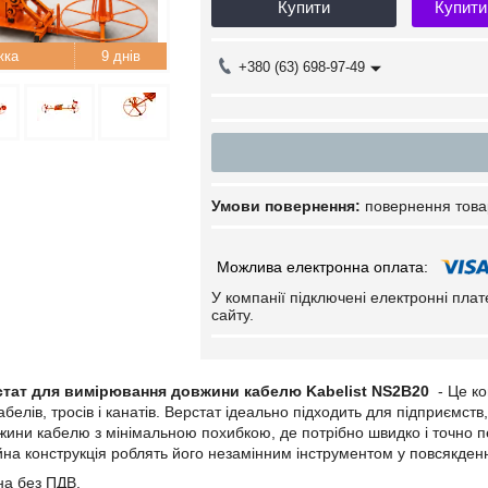
Купити
Купити
9 днів
+380 (63) 698-97-49
повернення това
У компанії підключені електронні пла
сайту.
стат для вимірювання довжини кабелю Kabelist NS2B20
- Це к
белів, тросів і канатів. Верстат ідеально підходить для підприємств,
ини кабелю з мінімальною похибкою, де потрібно швидко і точно пе
ійна конструкція роблять його незамінним інструментом у повсякденн
на без ПДВ.