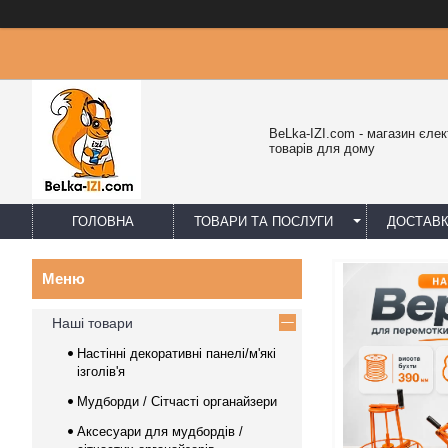
BeLka-IZI.com - магазин єлек
товарів для дому
ГОЛОВНА
ТОВАРИ ТА ПОСЛУГИ
ДОСТАВК
Наші товари
Настінні декоративні панелі/м'які
ізголів'я
Мудборди / Сітчасті органайзери
Аксесуари для мудбордів /