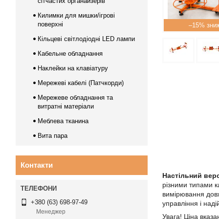
сітчастих органайзерів
Килимки для мишки/ігрові
поверхні
–15%
Кільцеві світлодіодні LED лампи
Кабельне обладнання
Наклейки на клавіатуру
Мережеві кабелі (Патчкорди)
Мережеве обладнання та
витратні матеріали
Меблева тканина
Вита пара
Контакти
Настільний вер
різними типами ка
вимірювання довж
+380 (63) 698-97-49
управління і над
Менеджер
Увага! Ціна вказа