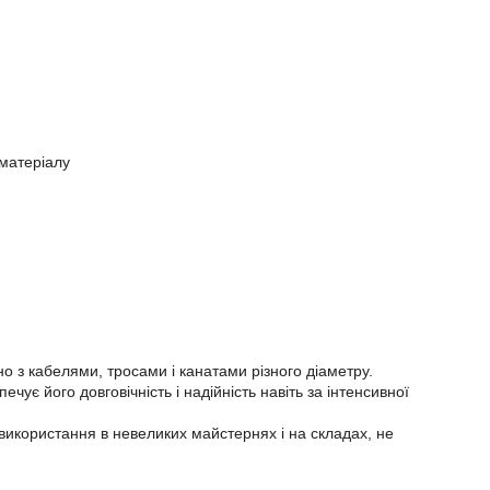
 матеріалу
о з кабелями, тросами і канатами різного діаметру.
чує його довговічність і надійність навіть за інтенсивної
використання в невеликих майстернях і на складах, не