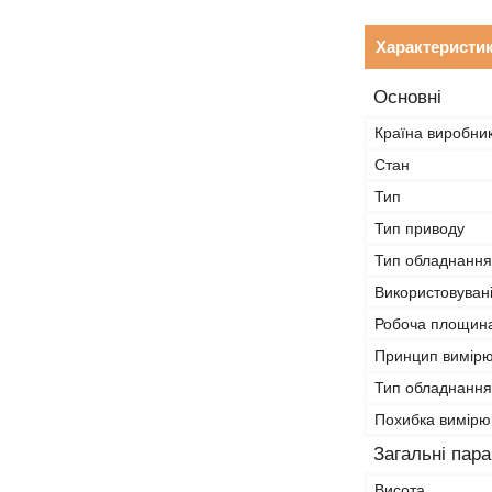
Характеристи
Основні
Країна виробни
Стан
Тип
Тип приводу
Тип обладнання
Використовуван
Робоча площин
Принцип вимір
Тип обладнання
Похибка вимірю
Загальні пар
Висота