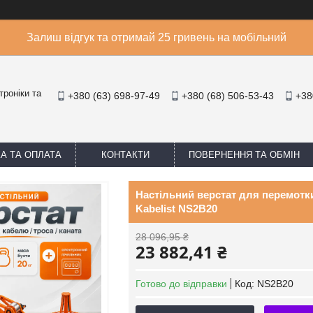
Залиш відгук та отримай 25 гривень на мобільний
троніки та
+380 (63) 698-97-49
+380 (68) 506-53-43
+38
А ТА ОПЛАТА
КОНТАКТИ
ПОВЕРНЕННЯ ТА ОБМІН
Настільний верстат для перемотк
Kabelist NS2B20
28 096,95 ₴
23 882,41 ₴
Готово до відправки
Код:
NS2B20