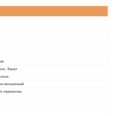
ий
рос, Канат
альна
но-механічний
ля перемотки