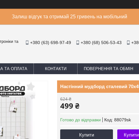
Залиш відгук та отримай 25 гривень на мобільний
троніки та
+380 (63) 698-97-49
+380 (68) 506-53-43
+38
А ТА ОПЛАТА
КОНТАКТИ
ПОВЕРНЕННЯ ТА ОБМІН
Настінний мудборд сталевий 70x4
624 ₴
499 ₴
Готово до відправки
Код:
88079sk
Купити
Купити