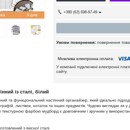
+380 (63) 698-97-49
9 днів
повернення това
У компанії підключені електронні пла
сайту.
нний із сталі, білий
ий та функціональний настінний органайзер, який ідеально підход
графій, листівок, нотаток та інших предметів. Чудово виглядає як у до
 текстурною фарбою мудборд є довговічним і зручним у використан
иготовлений з якісної сталі