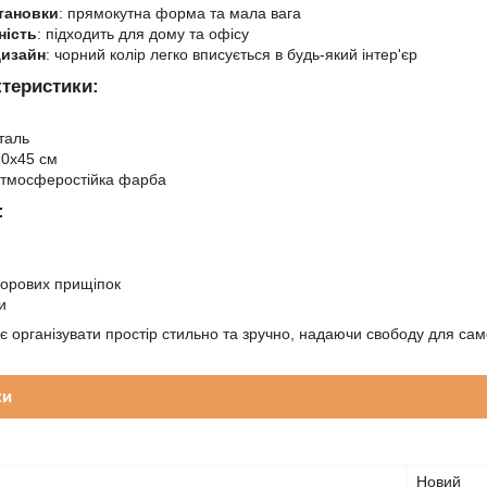
становки
: прямокутна форма та мала вага
ність
: підходить для дому та офісу
дизайн
: чорний колір легко вписується в будь-який інтер'єр
ктеристики:
й
сталь
70x45 см
атмосферостійка фарба
:
ьорових прищіпок
и
 організувати простір стильно та зручно, надаючи свободу для са
ки
Новий