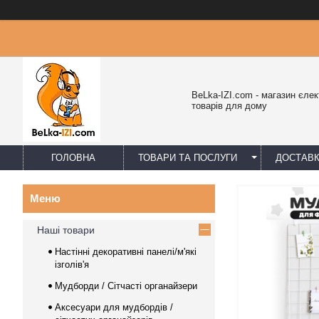
BeLka-IZI.com - магазин єлек
товарів для дому
ГОЛОВНА
ТОВАРИ ТА ПОСЛУГИ
ДОСТАВК
Наші товари
Настінні декоративні панелі/м'які
ізголів'я
Мудборди / Сітчасті органайзери
Аксесуари для мудбордів /