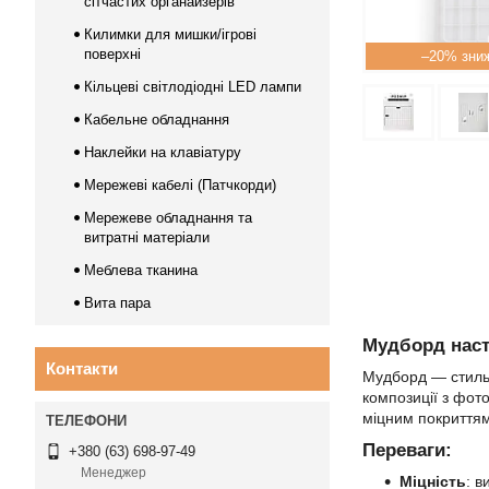
сітчастих органайзерів
Килимки для мишки/ігрові
поверхні
–20%
Кільцеві світлодіодні LED лампи
Кабельне обладнання
Наклейки на клавіатуру
Мережеві кабелі (Патчкорди)
Мережеве обладнання та
витратні матеріали
Меблева тканина
Вита пара
Мудборд насті
Контакти
Мудборд — стильн
композиції з фото
міцним покриттям
Переваги:
+380 (63) 698-97-49
Менеджер
Міцність
: в