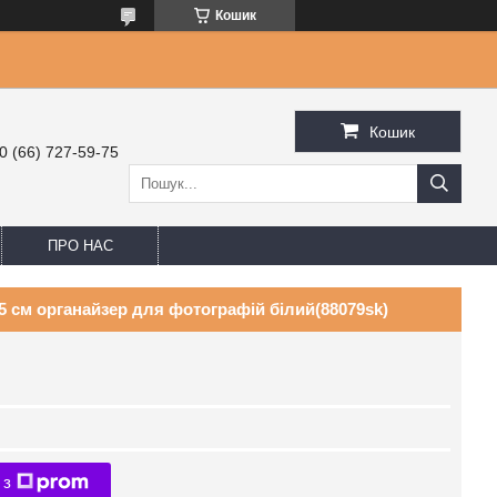
Кошик
Кошик
0 (66) 727-59-75
ПРО НАС
5 см органайзер для фотографій білий(88079sk)
 з