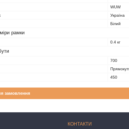
WUW
к
Україна
Білий
зміри рамки
0.4 кг
бути
700
Прямокут
450
ля замовлення