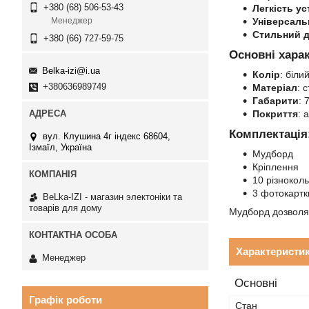
+380 (68) 506-53-43
Легкість у
Універсаль
Менеджер
Стильний 
+380 (66) 727-59-75
Основні хара
Belka-izi@i.ua
Колір
: біли
+380636989749
Матеріал
: 
Габарити
: 
Покриття
: 
Комплектація
вул. Клушина 4г індекс 68604,
Ізмаїл, Україна
Мудборд
Кріплення
10 різнокол
3 фотокартк
BeLka-IZI - магазин электоніки та
товарів для дому
Мудборд дозволяє
Характеристи
Менеджер
Основні
Графік роботи
Стан