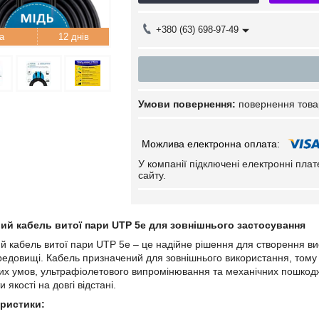
+380 (63) 698-97-49
12 днів
повернення това
У компанії підключені електронні пла
сайту.
ий кабель витої пари UTP 5e для зовнішнього застосування
 кабель витої пари UTP 5e – це надійне рішення для створення висо
едовищі. Кабель призначений для зовнішнього використання, тому ви
их умов, ультрафіолетового випромінювання та механічних пошкодже
 якості на довгі відстані.
еристики: