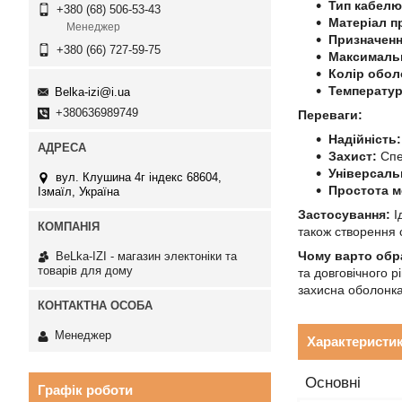
Тип кабелю
+380 (68) 506-53-43
Матеріал п
Менеджер
Призначенн
+380 (66) 727-59-75
Максимальн
Колір обол
Температур
Belka-izi@i.ua
+380636989749
Переваги:
Надійність:
Захист:
Спец
Універсаль
вул. Клушина 4г індекс 68604,
Простота м
Ізмаїл, Україна
Застосування:
І
також створення 
Чому варто обр
BeLka-IZI - магазин электоніки та
товарів для дому
та довговічного 
захисна оболонка 
Менеджер
Характеристи
Основні
Графік роботи