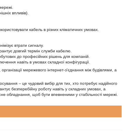
мережі.
ішніх впливів).
икористовувати кабель в різних кліматичних умовах.
німізує втрати сигналу.
арантує довгий термін служби кабелю.
обутових до професійних рішень для компаній.
ючення навіть в умовах складної конфігурації.
організації мережевого інтернет-з'єднання між будівлями, а
сування – це чудовий вибір для тих, хто потребує надійного
антує безперебійну роботу навіть у складних умовах, а
кісне обладнання, щоб бути впевненими у стабільності мережі.