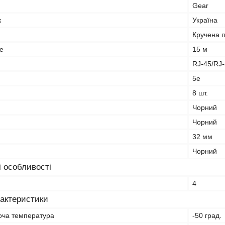
Gear
к
Україна
Кручена 
е
15 м
RJ-45/RJ
5e
8 шт.
Чорний
Чорний
32 мм
Чорний
і особливості
4
рактеристики
оча температура
-50 град.