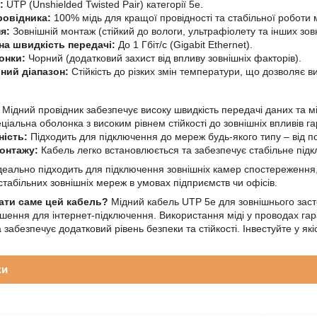
:
UTP (Unshielded Twisted Pair) категорії 5e.
ровідника:
100% мідь для кращої провідності та стабільної роботи 
я:
Зовнішній монтаж (стійкий до вологи, ультрафіолету та інших зовн
а швидкість передачі:
До 1 Гбіт/с (Gigabit Ethernet).
онки:
Чорний (додатковий захист від впливу зовнішніх факторів).
ний діапазон:
Стійкість до різких змін температури, що дозволяє в
Мідний провідник забезпечує високу швидкість передачі даних та мі
іальна оболонка з високим рівнем стійкості до зовнішніх впливів г
ність:
Підходить для підключення до мереж будь-якого типу – від п
онтажу:
Кабель легко встановлюється та забезпечує стабільне підкл
деально підходить для підключення зовнішніх камер спостереження, 
стабільних зовнішніх мереж в умовах підприємств чи офісів.
ати саме цей кабель?
Мідний кабель UTP 5e для зовнішнього засто
рішення для інтернет-підключення. Використання міді у проводах гар
забезпечує додатковий рівень безпеки та стійкості. Інвестуйте у я
ки