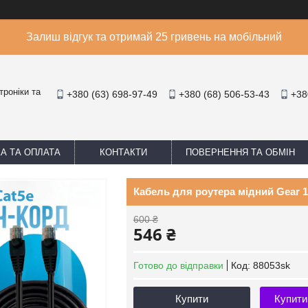
Залиш відгук та отримай 25 гривень на мобільний
троніки та
+380 (63) 698-97-49
+380 (68) 506-53-43
+38
А ТА ОПЛАТА
КОНТАКТИ
ПОВЕРНЕННЯ ТА ОБМІН
Кабель для роутера мідний Gear 1
600 ₴
546 ₴
Готово до відправки
Код:
88053sk
Купити
Купити