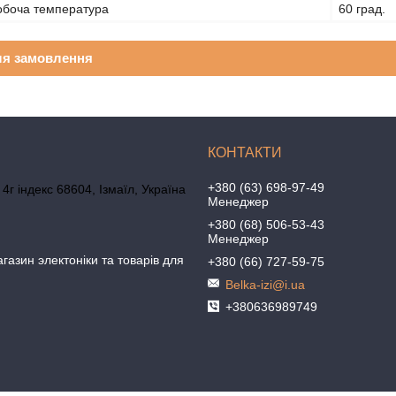
обоча температура
60 град.
ля замовлення
+380 (63) 698-97-49
4г індекс 68604, Ізмаїл, Україна
Менеджер
+380 (68) 506-53-43
Менеджер
агазин электоніки та товарів для
+380 (66) 727-59-75
Belka-izi@i.ua
+380636989749