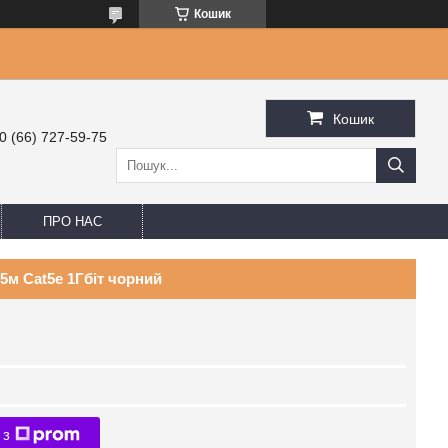
Кошик
Кошик
0 (66) 727-59-75
ПРО НАС
5м Cat5e 1Гбіт чорний
 з