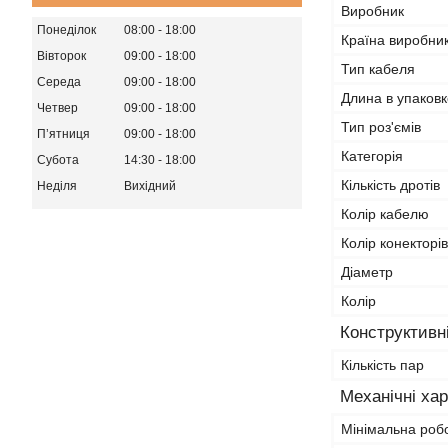
Виробник
Понеділок
08:00
18:00
Країна виробни
Вівторок
09:00
18:00
Тип кабеля
Середа
09:00
18:00
Длина в упаковк
Четвер
09:00
18:00
Тип роз'ємів
Пʼятниця
09:00
18:00
Категорія
Субота
14:30
18:00
Кількість дротів
Неділя
Вихідний
Колір кабелю
Колір конекторів
Діаметр
Колір
Конструктивн
Кількість пар
Механічні ха
Мінімальна роб