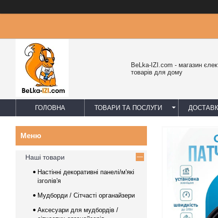
BeLka-IZI.com - магазин єлек
товарів для дому
ГОЛОВНА
ТОВАРИ ТА ПОСЛУГИ
ДОСТАВК
Наші товари
Настінні декоративні панелі/м'які
ізголів'я
Мудборди / Сітчасті органайзери
Аксесуари для мудбордів /