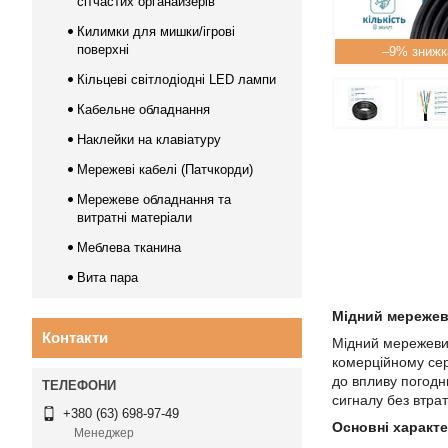
сітчастих органайзерів
Килимки для мишки/ігрові
поверхні
–9%
Кільцеві світлодіодні LED лампи
Кабельне обладнання
Наклейки на клавіатуру
Мережеві кабелі (Патчкорди)
Мережеве обладнання та
витратні матеріали
Меблева тканина
Вита пара
Мідний мережев
Контакти
Мідний мережевий
комерційному сер
до впливу погодн
сигналу без втрати
+380 (63) 698-97-49
Основні характ
Менеджер