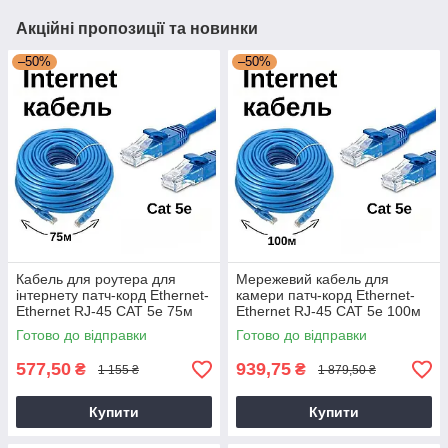
Акційні пропозиції та новинки
–50%
–50%
Кабель для роутера для
Мережевий кабель для
інтернету патч-корд Ethernet-
камери патч-корд Ethernet-
Ethernet RJ-45 CAT 5е 75м
Ethernet RJ-45 CAT 5е 100м
FTP Синій
FTP Синій
Готово до відправки
Готово до відправки
577,50
939,75
₴
₴
1 155 ₴
1 879,50 ₴
Купити
Купити