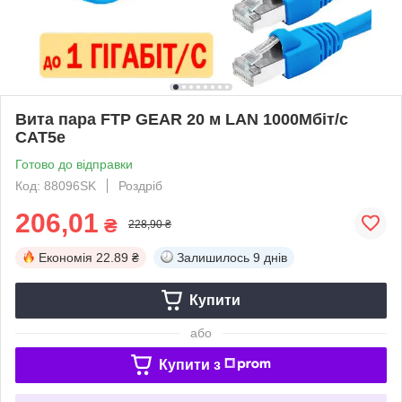
Вита пара FTP GEAR 20 м LAN 1000Мбіт/с
CAT5e
Готово до відправки
Код: 88096SK
Роздріб
206,01
₴
228,90 ₴
Економія
22.89 ₴
Залишилось
9 днів
Купити
або
Купити з