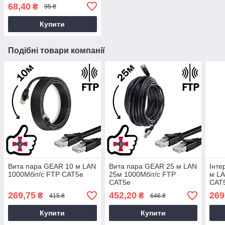
(88161m)
68,40
₴
95 ₴
Купити
Подібні товари компанії
Вита пара GEAR 10 м LAN
Вита пара GEAR 25 м LAN
Інте
1000Мбіт/с FTP CAT5e
25м 1000Мбіт/с FTP
м LA
CAT5e
CAT
269,75
452,20
269
₴
₴
415 ₴
646 ₴
Купити
Купити