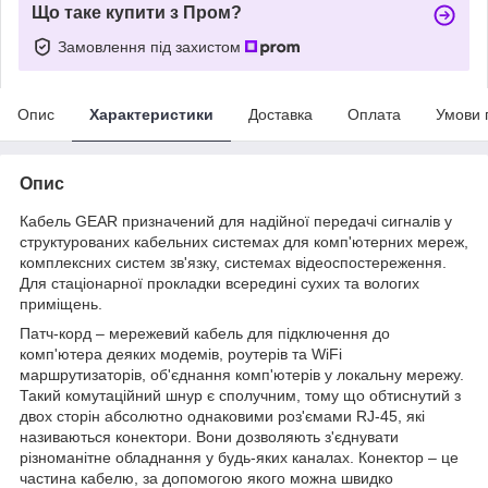
Що таке купити з Пром?
Замовлення під захистом
Опис
Характеристики
Доставка
Оплата
Умови 
Опис
Кабель GEAR призначений для надійної передачі сигналів у
структурованих кабельних системах для комп'ютерних мереж,
комплексних систем зв'язку, системах відеоспостереження.
Для стаціонарної прокладки всередині сухих та вологих
приміщень.
Патч-корд – мережевий кабель для підключення до
комп'ютера деяких модемів, роутерів та WiFi
маршрутизаторів, об'єднання комп'ютерів у локальну мережу.
Такий комутаційний шнур є сполучним, тому що обтиснутий з
двох сторін абсолютно однаковими роз'ємами RJ-45, які
називаються конектори. Вони дозволяють з'єднувати
різноманітне обладнання у будь-яких каналах. Конектор – це
частина кабелю, за допомогою якого можна швидко