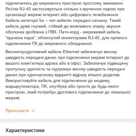
підключитись до мережного пристрою простому замиканні.
Роз'єм RJ-45 застосовується спільно з крученою парою при
організації мережі інтернет або цифрового телебачення.
Кабель категорії 5е – тип кабелю передачі сигналу. Такий
кабель дуже гнучкий, стійкий до можливого зламу, верхня
оболонка зроблена з ПВХ. Патч-корд - мережевий кабель
"кручена пара", обтиснутий конекторами RJ-45, для прямого
підключення ПК до мережного обладнання.
Високопродуктивний кабель Ethernet забезпечує високу
швидкість передачі даних при підключенні мережі Інтернет до
вашого комп'ютера вдома або в офісі. Забезпечує підвищену
пропускну здатність та підтримує високу швидкість передачі
даних при одночасному відкритті відразу кількох додатків.
Використовуйте кабель для підключення до модему,
маршрутизатора, ПК, ноутбука або просто до будь-якого
пристрою, який потребує дротового підключення до локальної
мережі.
Приховати
Характеристики