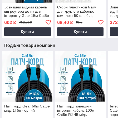
Зовнішній мідний кабель
Скоби пластикові 6 мм
Зовн
від роутера до пк для
для круглого кабелю,
від 
інтернету Gear 15м Cat5e
комплект 50 шт., білі,
корд
швидкість до 1Гбіт чорний
(88161m)
Cat5
602
68,40
372
₴
₴
752,50 ₴
95 ₴
Купити
Купити
Подібні товари компанії
Патч корд Gear 60м Cat5e
Патч корд зовнішній
Інте
мідь 1Гбіт чорний
інтернет кабель 100м
Cat5
Cat5e RJ-45 мідь
чорн