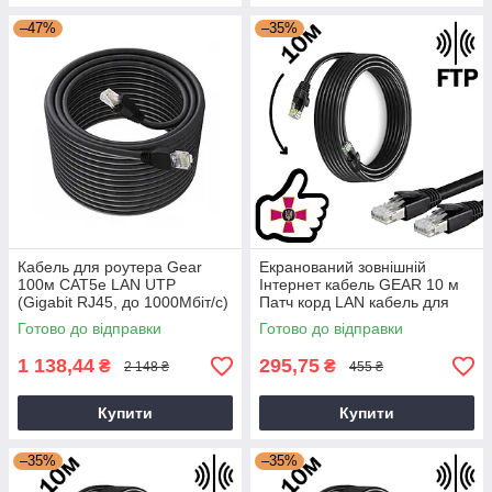
–47%
–35%
Кабель для роутера Gear
Екранований зовнішній
100м CAT5e LAN UTP
Інтернет кабель GEAR 10 м
(Gigabit RJ45, до 1000Мбіт/с)
Патч корд LAN кабель для
інтернету до 1000Мбіт/с FTP
Готово до відправки
Готово до відправки
CAT5e
1 138,44
295,75
₴
₴
2 148 ₴
455 ₴
Купити
Купити
–35%
–35%