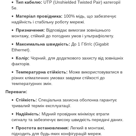
Тип кабелю:
UTP (Unshielded Twisted Pair) категорії
5e.
Матеріал провідника:
100% мідь, що забезпечує
надійність і стабільну роботу мережі.
Призначення:
Відповідає вимогам зовнішнього
монтажу, стійкий до погодних умов і ультрафіолету.
Максимальна швидкість:
До 1 Гбіт/с (Gigabit
Ethernet).
Колір:
Чорний, для додаткового захисту від зовнішніх
факторів.
Температурна стійкість:
Може використовуватися в
різних кліматичних умовах завдяки стійкості до
температурних змін.
Переваги:
Стійкість:
Спеціальна захисна оболонка гарантує
тривалий термін експлуатації.
Надійність:
Мідний провідник мінімізує втрати
сигналу та забезпечує високу швидкість передачі даних.
Простота встановлення:
Легкий в монтажі,
підходить для будь-яких конфігурацій мереж.