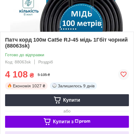
Патч корд 100м Cat5e RJ-45 мідь 1Гбіт чорний
(88063sk)
Готово до відправки
Код: 88063sk
Роздріб
4 108
₴
5 135 ₴
Економія
1027 ₴
Залишилось
9 днів
Купити
або
Купити з