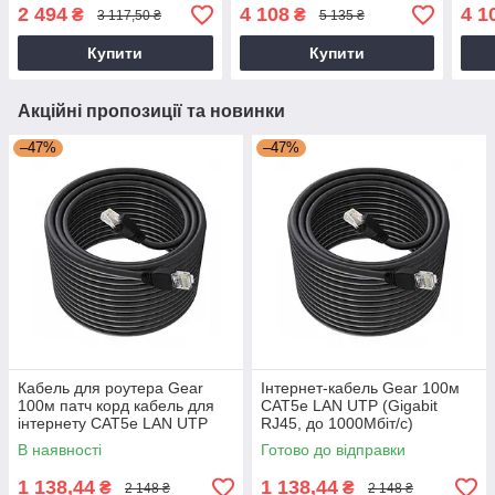
швидкість 1Гбіт чорний
2 494
4 108
4 1
₴
₴
3 117,50 ₴
5 135 ₴
(88063sk)
Купити
Купити
Акційні пропозиції та новинки
–47%
–47%
Кабель для роутера Gear
Інтернет-кабель Gear 100м
100м патч корд кабель для
CAT5e LAN UTP (Gigabit
інтернету CAT5e LAN UTP
RJ45, до 1000Мбіт/с)
(Gigabit RJ45, до 1000Мбіт/с)
В наявності
Готово до відправки
1 138,44
1 138,44
₴
₴
2 148 ₴
2 148 ₴