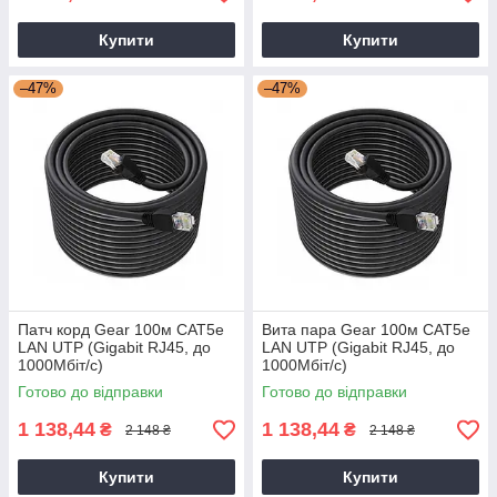
Купити
Купити
–47%
–47%
Патч корд Gear 100м CAT5e
Вита пара Gear 100м CAT5e
LAN UTP (Gigabit RJ45, до
LAN UTP (Gigabit RJ45, до
1000Мбіт/с)
1000Мбіт/с)
Готово до відправки
Готово до відправки
1 138,44
1 138,44
₴
₴
2 148 ₴
2 148 ₴
Купити
Купити