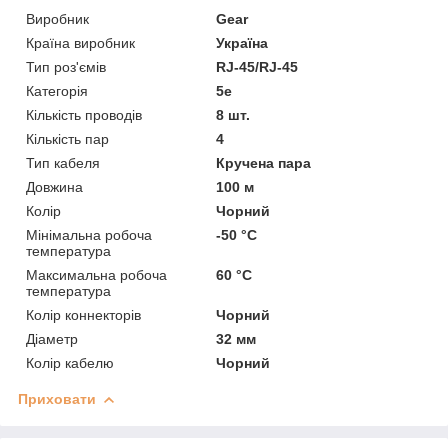
Виробник
Gear
Країна виробник
Україна
Тип роз'ємів
RJ-45/RJ-45
Категорія
5e
Кількість проводів
8 шт.
Кількість пар
4
Тип кабеля
Кручена пара
Довжина
100 м
Колір
Чорний
Мінімальна робоча
-50 °С
температура
Максимальна робоча
60 °С
температура
Колір коннекторів
Чорний
Діаметр
32 мм
Колір кабелю
Чорний
Приховати