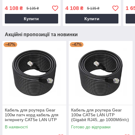
швидкість 1Гбіт чорний
(88063sk)
4 108
4 108
1 6
₴
₴
5 135 ₴
5 135 ₴
Купити
Купити
Акційні пропозиції та новинки
–47%
–47%
Кабель для роутера Gear
Кабель для роутера Gear
100м патч корд кабель для
100м CAT5e LAN UTP
інтернету CAT5e LAN UTP
(Gigabit RJ45, до 1000Мбіт/с)
(Gigabit RJ45, до 1000Мбіт/с)
В наявності
Готово до відправки