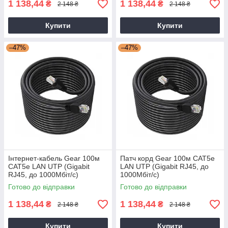
1 138,44
1 138,44
₴
₴
2 148 ₴
2 148 ₴
Купити
Купити
–47%
–47%
Інтернет-кабель Gear 100м
Патч корд Gear 100м CAT5e
CAT5e LAN UTP (Gigabit
LAN UTP (Gigabit RJ45, до
RJ45, до 1000Мбіт/с)
1000Мбіт/с)
Готово до відправки
Готово до відправки
1 138,44
1 138,44
₴
₴
2 148 ₴
2 148 ₴
Купити
Купити