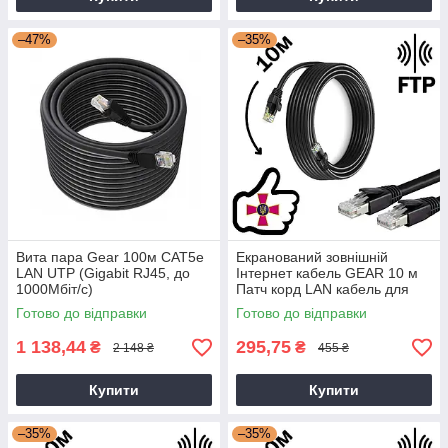
–47%
–35%
Вита пара Gear 100м CAT5e
Екранований зовнішній
LAN UTP (Gigabit RJ45, до
Інтернет кабель GEAR 10 м
1000Мбіт/с)
Патч корд LAN кабель для
інтернету до 1000Мбіт/с FTP
Готово до відправки
Готово до відправки
CAT5e
1 138,44
295,75
₴
₴
2 148 ₴
455 ₴
Купити
Купити
–35%
–35%