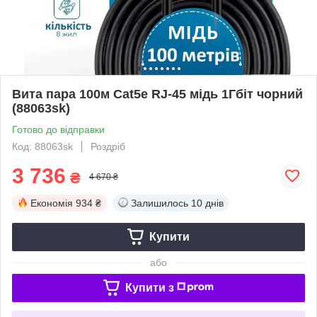
Вита пара 100м Cat5e RJ-45 мідь 1Гбіт чорний
(88063sk)
Готово до відправки
Код: 88063sk
Роздріб
3 736
₴
4 670 ₴
Економія
934 ₴
Залишилось
10 днів
Купити
або
Купити з