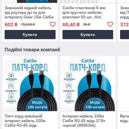
Зовнішній мідний кабель
Скоби пластикові 6 мм
Зовн
від роутера до пк для
для круглого кабелю,
від 
інтернету Gear 15м Cat5e
комплект 50 шт., білі,
корд
швидкість до 1Гбіт чорний
(88161m)
Cat5
602
68,40
372
₴
₴
752,50 ₴
95 ₴
Купити
Купити
Подібні товари компанії
Патч корд зовнішній
Інтернет-кабель 100м
Вита
інтернет кабель 100м
Cat5e RJ-45 мідь 1Гбіт
мідь
Cat5e RJ-45 мідь
чорний (88063sk)