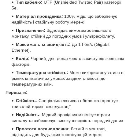
Тип кабелю:
UTP (Unshielded Twisted Pair) категорії
5e.
Матеріал провідника:
100% мідь, що забезпечує
надійність і стабільну роботу мережі.
Призначення:
Відповідає вимогам зовнішнього
монтажу, стійкий до погодних умов і ультрафіолету.
Максимальна швидкість:
До 1 Гбіт/с (Gigabit
Ethernet).
Колір:
Чорний, для додаткового захисту від зовнішніх
факторів.
Температурна стійкість:
Може використовуватися в
різних кліматичних умовах завдяки стійкості до
температурних змін.
Переваги:
Стійкість:
Спеціальна захисна оболонка гарантує
тривалий термін експлуатації.
Надійність:
Мідний провідник мінімізує втрати
сигналу та забезпечує високу швидкість передачі даних.
Простота встановлення:
Легкий в монтажі,
підходить для будь-яких конфігурацій мереж.