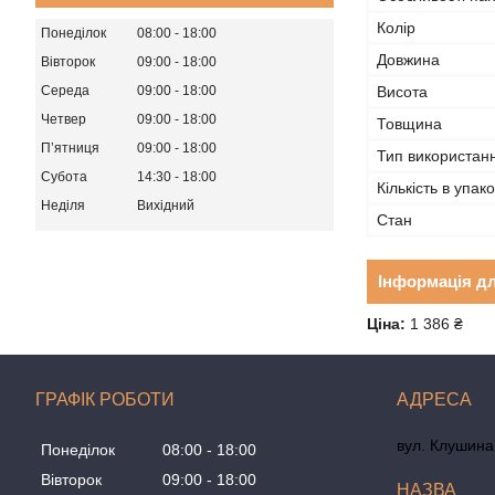
Колір
Понеділок
08:00
18:00
Довжина
Вівторок
09:00
18:00
Висота
Середа
09:00
18:00
Четвер
09:00
18:00
Товщина
Пʼятниця
09:00
18:00
Тип використан
Субота
14:30
18:00
Кількість в упако
Неділя
Вихідний
Стан
Інформація д
Ціна:
1 386 ₴
ГРАФІК РОБОТИ
вул. Клушина 
Понеділок
08:00
18:00
Вівторок
09:00
18:00