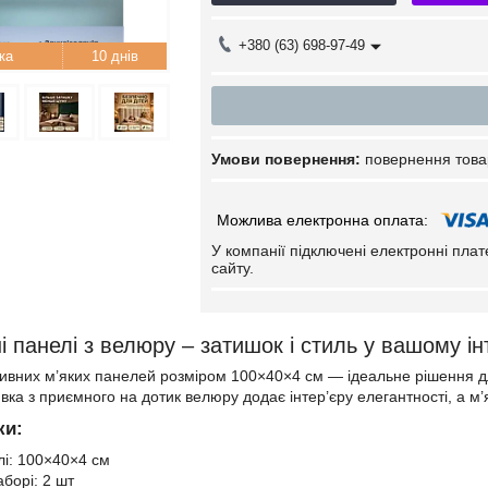
+380 (63) 698-97-49
10 днів
повернення това
У компанії підключені електронні пла
сайту.
ні панелі з велюру – затишок і стиль у вашому ін
тивних м’яких панелей розміром 100×40×4 см — ідеальне рішення для 
вка з приємного на дотик велюру додає інтер’єру елегантності, а м’
ки:
лі: 100×40×4 см
аборі: 2 шт