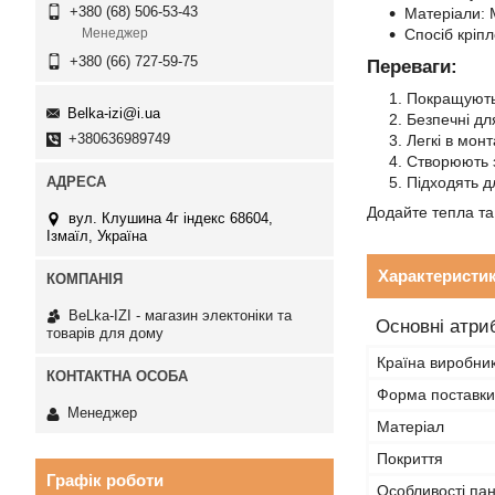
+380 (68) 506-53-43
Матеріали: 
Спосіб кріп
Менеджер
+380 (66) 727-59-75
Переваги:
Покращують
Belka-izi@i.ua
Безпечні для
+380636989749
Легкі в монт
Створюють з
Підходять д
Додайте тепла т
вул. Клушина 4г індекс 68604,
Ізмаїл, Україна
Характеристи
BeLka-IZI - магазин электоніки та
Основні атри
товарів для дому
Країна виробни
Форма поставки
Менеджер
Матеріал
Покриття
Графік роботи
Особливості пан