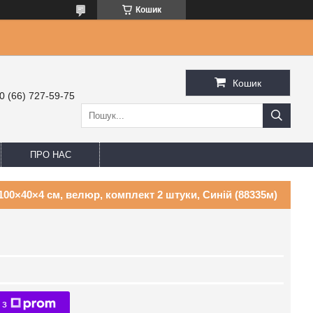
Кошик
Кошик
0 (66) 727-59-75
ПРО НАС
100×40×4 см, велюр, комплект 2 штуки, Синій (88335м)
 з