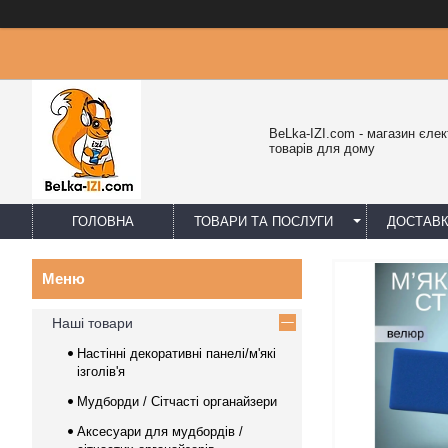
BeLka-IZI.com - магазин єлек
товарів для дому
ГОЛОВНА
ТОВАРИ ТА ПОСЛУГИ
ДОСТАВК
Наші товари
Настінні декоративні панелі/м'які
ізголів'я
Мудборди / Сітчасті органайзери
Аксесуари для мудбордів /