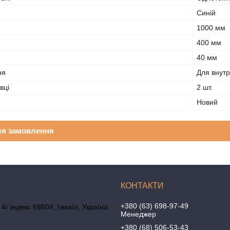
Синій
1000 мм
400 мм
40 мм
ня
Для внутр
вці
2 шт.
Новий
ля замовлення
+380 (63) 698-97-49
4г індекс 68604, Ізмаїл, Україна
Менеджер
+380 (68) 506-53-43