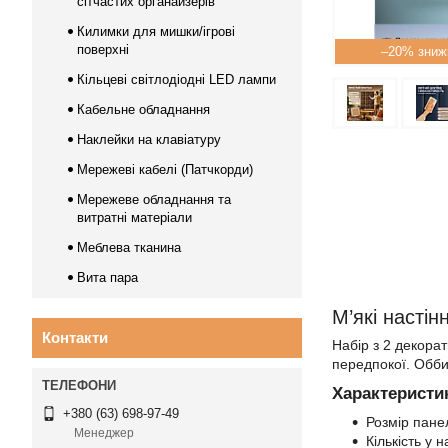
сітчастих органайзерів
Килимки для мишки/ігрові
поверхні
–20%
Кільцеві світлодіодні LED лампи
Кабельне обладнання
Наклейки на клавіатуру
Мережеві кабелі (Патчкорди)
Мережеве обладнання та
витратні матеріали
Меблева тканина
Вита пара
М’які настін
Контакти
Набір з 2 декора
передпокої. Обби
Характеристи
+380 (63) 698-97-49
Розмір пане
Менеджер
Кількість у н