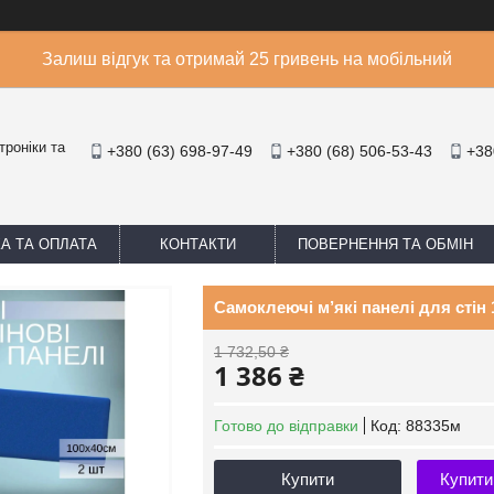
Залиш відгук та отримай 25 гривень на мобільний
троніки та
+380 (63) 698-97-49
+380 (68) 506-53-43
+38
А ТА ОПЛАТА
КОНТАКТИ
ПОВЕРНЕННЯ ТА ОБМІН
Самоклеючі м’які панелі для стін 
1 732,50 ₴
1 386 ₴
Готово до відправки
Код:
88335м
Купити
Купити