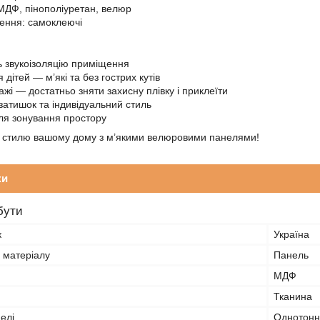
МДФ, пінополіуретан, велюр
лення: самоклеючі
 звукоізоляцію приміщення
 дітей — м’які та без гострих кутів
ажі — достатньо зняти захисну плівку і приклеїти
атишок та індивідуальний стиль
ля зонування простору
а стилю вашому дому з м’якими велюровими панелями!
ки
бути
к
Україна
 матеріалу
Панель
МДФ
Тканина
елі
Однотонн