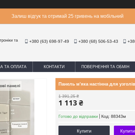
Залиш відгук та отримай 25 гривень на мобільний
троніки та
+380 (63) 698-97-49
+380 (68) 506-53-43
+38
А ТА ОПЛАТА
КОНТАКТИ
ПОВЕРНЕННЯ ТА ОБМІН
Панель м’яка настінна для узголів
1 391,25 ₴
1 113 ₴
Готово до відправки
Код:
88343м
Купити
Купити