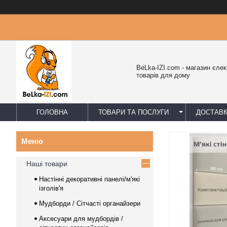
BeLka-IZI.com - магазин єлек
товарів для дому
ГОЛОВНА
ТОВАРИ ТА ПОСЛУГИ
ДОСТАВК
Наші товари
Настінні декоративні панелі/м'які
ізголів'я
Мудборди / Сітчасті органайзери
Аксесуари для мудбордів /