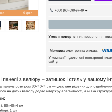
+380 (63) 698-97-49
9 днів
повернення това
У компанії підключені електронні пла
сайту.
ні панелі з велюру – затишок і стиль у вашому ін
а панель розміром 80×40×4 см — ідеальне рішення для оздоблення сті
го на дотик велюру додає інтер’єру елегантності, а м’яка структур
ки:
лі: 80×40×4 см
аборі: 1 шт