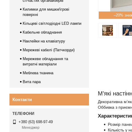
сітчастих органайзерів
Килимки для мишки/ігрові
поверхні
–20%
Кільцеві світлодіодні LED лампи
Кабельне обладнання
Наклейки на клавіатуру
Мережеві кабелі (Патчкорди)
Мережеве обладнання та
витратні матеріали
Меблева тканина
Вита пара
М’які настін
Контакти
Декоративна м’як
Оббивка з приємно
Характеристи
+380 (63) 698-97-49
Розмір пане
Менеджер
Кількість у н