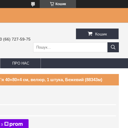
Кошик
Кошик
0 (66) 727-59-75
ПРО НАС
’я 40×80×4 см, велюр, 1 штука, Бежевий (88343м)
 з