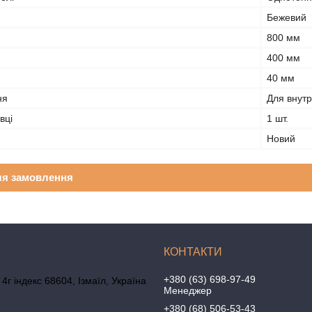
Бежевий
800 мм
400 мм
40 мм
ня
Для внутр
вці
1 шт.
Новий
ля замовлення
+380 (63) 698-97-49
4г індекс 68604, Ізмаїл, Україна
Менеджер
+380 (68) 506-53-43