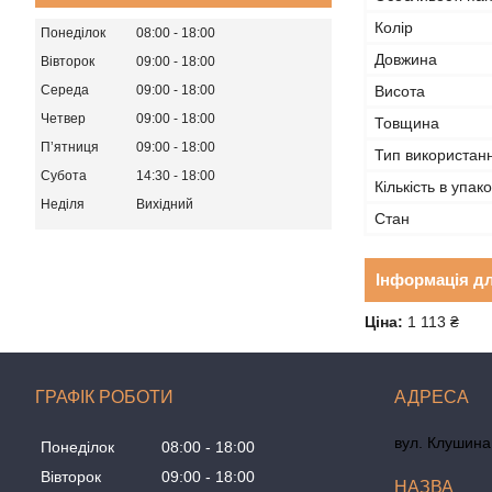
Колір
Понеділок
08:00
18:00
Довжина
Вівторок
09:00
18:00
Висота
Середа
09:00
18:00
Четвер
09:00
18:00
Товщина
Пʼятниця
09:00
18:00
Тип використан
Субота
14:30
18:00
Кількість в упако
Неділя
Вихідний
Стан
Інформація д
Ціна:
1 113 ₴
ГРАФІК РОБОТИ
вул. Клушина 
Понеділок
08:00
18:00
Вівторок
09:00
18:00