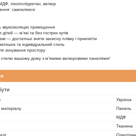
МДФ, пінополіуретан, велюр
лення: самоклеючі
 звукоізоляцію приміщення
 дітей — м’які та без гострих кутів
ажі — достатньо зняти захисну плівку і приклеїти
атишок та індивідуальний стиль
ля зонування простору
а стилю вашому дому з м’якими велюровими панелями!
ки
бути
к
Україна
 матеріалу
Панель
МДФ
Тканина
елі
Однотонн