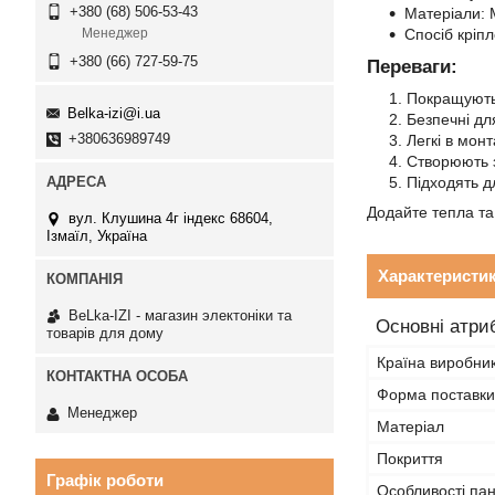
+380 (68) 506-53-43
Матеріали: 
Спосіб кріп
Менеджер
+380 (66) 727-59-75
Переваги:
Покращують
Belka-izi@i.ua
Безпечні для
+380636989749
Легкі в монт
Створюють з
Підходять д
Додайте тепла т
вул. Клушина 4г індекс 68604,
Ізмаїл, Україна
Характеристи
BeLka-IZI - магазин электоніки та
Основні атри
товарів для дому
Країна виробни
Форма поставки
Менеджер
Матеріал
Покриття
Графік роботи
Особливості пан