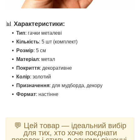
📊
Характеристики:
Тип
: гачки металеві
Кількість
: 5 шт (комплект)
Розмір
: 5 см
Матеріал
: метал
Покриття
: декоративне
Колір
: золотий
Призначення
: для мудборда, декору
Формат
: настінне
💬 Цей товар — ідеальний вибір
для тих, хто хоче поєднати
порядок і стиль в одному рішенні.