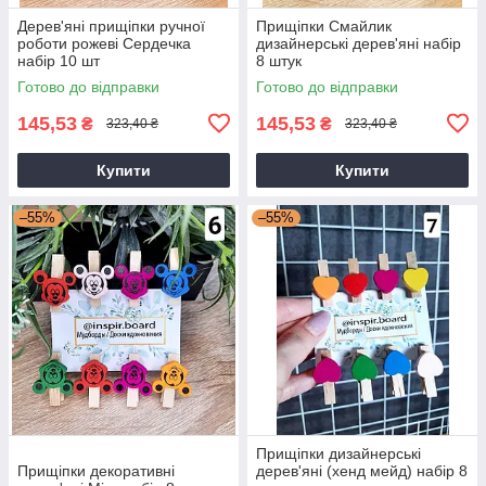
Дерев'яні прищіпки ручної
Прищіпки Смайлик
роботи рожеві Сердечка
дизайнерські дерев'яні набір
набір 10 шт
8 штук
Готово до відправки
Готово до відправки
145,53
145,53
₴
₴
323,40 ₴
323,40 ₴
Купити
Купити
–55%
–55%
Прищіпки дизайнерські
Прищіпки декоративні
дерев'яні (хенд мейд) набір 8