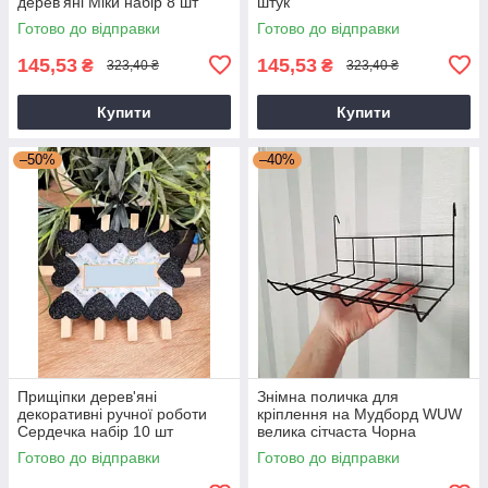
дерев'яні Міки набір 8 шт
штук
Готово до відправки
Готово до відправки
145,53
145,53
₴
₴
323,40 ₴
323,40 ₴
Купити
Купити
–50%
–40%
Прищіпки дерев'яні
Знімна поличка для
декоративні ручної роботи
кріплення на Мудборд WUW
Сердечка набір 10 шт
велика сітчаста Чорна
Готово до відправки
Готово до відправки