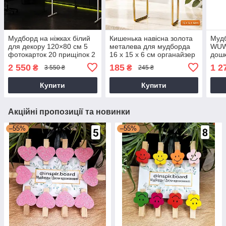
Мудборд на ніжках білий
Кишенька навісна золота
Мудб
для декору 120×80 см 5
металева для мудборда
WUW
фотокарток 20 прищіпок 2
16 х 15 х 6 см органайзер
дошк
чеклиста для школи та
для зберігання аксесуарів
запи
2 550
185
1 2
₴
₴
3 550 ₴
245 ₴
офісу
і декору
візу
Купити
Купити
Акційні пропозиції та новинки
–55%
–55%