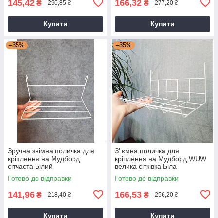
145,42
166,32
₴
₴
290,85 ₴
277,20 ₴
Купити
Купити
–35%
–35%
Зручна знімна поличка для
З’ ємна поличка для
кріплення на Мудборд
кріплення на Мудборд WUW
сітчаста Білий
велика сітківка Біла
Готово до відправки
Готово до відправки
141,96
166,53
₴
₴
218,40 ₴
256,20 ₴
Купити
Купити